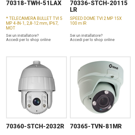
70318-TWH-51LAX
70336-STCH-20115
LR
* TELECAMERA BULLET TVI 5
SPEED DOME TVI 2 MP 15X
MP 4-IN-1, 2,8-12 mm, IP67,
100 m IR
MOT
Sei un installatore?
Sei un installatore?
Accedi per lo shop online
Accedi per lo shop online
70360-STCH-2032R
70365-TVN-81MR