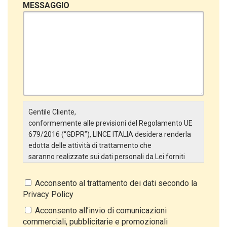
MESSAGGIO
Gentile Cliente,
conformemente alle previsioni del Regolamento UE
679/2016 (“GDPR”), LINCE ITALIA desidera renderla
edotta delle attività di trattamento che
saranno realizzate sui dati personali da Lei forniti
attraverso la Scheda Inserimento Nuovo Cliente. In
particolare:
Acconsento al trattamento dei dati secondo la
Privacy Policy
Titolare del Trattamento
Il Titolare del Trattamento è LINCE ITALIA S.r.l., con
Acconsento all’invio di comunicazioni
sede in Via Variante di Cancelliera snc 00072 –
commerciali, pubblicitarie e promozionali