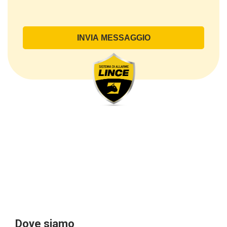
Il Trattamento ha a oggetto esclusivamente dati
direttamente comunicati dal Cliente, ed in particolare
dati personali comuni (dati identificativi e
di contatto, così come altri dati necessari ai fini della
fatturazione, come l’indirizzo). Con riferimento a
questi ultimi, cogliamo l’occasione per
sottolineare che i dati delle persone fisiche sono
sempre qualificati come personali, mentre le persone
giuridiche sono in via generale escluse
dal campo di applicazione del GDPR (artt. 1 e 4 del
GDPR).
Il Cliente- Persona giuridica potrebbe tuttavia aver
indicato nel modulo di inserimento Cliente dati
identificativi di persone fisiche operanti
all’interno della propria struttura organizzativa: se
questi dati rendono una persona fisica identificata o
identificabile (per esempio:
nome.cognome@azienda.it), saranno trattati da
LINCE ITALIA come dati personali.
Alcuni segmenti dell’attività richiesta potrebbero
Dove siamo