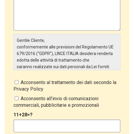
Gentile Cliente,
conformemente alle previsioni del Regolamento UE
679/2016 (“GDPR”), LINCE ITALIA desidera renderla
edotta delle attività di trattamento che
saranno realizzate sui dati personali da Lei forniti
attraverso la Scheda Inserimento Nuovo Cliente. In
particolare:
Acconsento al trattamento dei dati secondo la
Privacy Policy
Titolare del Trattamento
Il Titolare del Trattamento è LINCE ITALIA S.r.l., con
Acconsento all’invio di comunicazioni
sede in Via Variante di Cancelliera snc 00072 –
commerciali, pubblicitarie e promozionali
Ariccia (RM). L’interessato può esercitare i
11+28=?
propri diritti inviando una raccomandata alla sede
legale oppure inviando una PEC a lince@pec.it.
Oggetto del Trattamento