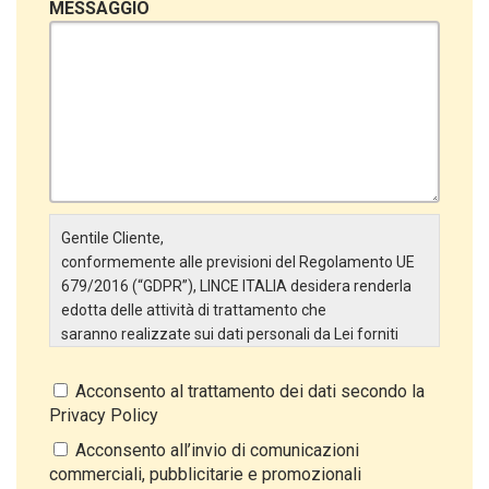
MESSAGGIO
Gentile Cliente,
conformemente alle previsioni del Regolamento UE
679/2016 (“GDPR”), LINCE ITALIA desidera renderla
edotta delle attività di trattamento che
saranno realizzate sui dati personali da Lei forniti
attraverso la Scheda Inserimento Nuovo Cliente. In
particolare:
Acconsento al trattamento dei dati secondo la
Privacy Policy
Titolare del Trattamento
Il Titolare del Trattamento è LINCE ITALIA S.r.l., con
Acconsento all’invio di comunicazioni
sede in Via Variante di Cancelliera snc 00072 –
commerciali, pubblicitarie e promozionali