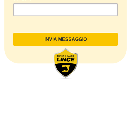
legale oppure inviando una PEC a lince@pec.it.
Oggetto del Trattamento
Il Trattamento ha a oggetto esclusivamente dati
direttamente comunicati dal Cliente, ed in particolare
dati personali comuni (dati identificativi e
di contatto, così come altri dati necessari ai fini della
fatturazione, come l’indirizzo). Con riferimento a
questi ultimi, cogliamo l’occasione per
sottolineare che i dati delle persone fisiche sono
sempre qualificati come personali, mentre le persone
giuridiche sono in via generale escluse
dal campo di applicazione del GDPR (artt. 1 e 4 del
GDPR).
Il Cliente- Persona giuridica potrebbe tuttavia aver
indicato nel modulo di inserimento Cliente dati
identificativi di persone fisiche operanti
all’interno della propria struttura organizzativa: se
questi dati rendono una persona fisica identificata o
identificabile (per esempio: