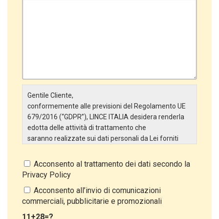
Gentile Cliente,
conformemente alle previsioni del Regolamento UE
679/2016 (“GDPR”), LINCE ITALIA desidera renderla
edotta delle attività di trattamento che
saranno realizzate sui dati personali da Lei forniti
attraverso la Scheda Inserimento Nuovo Cliente. In
particolare:
Acconsento al trattamento dei dati secondo la
Privacy Policy
Titolare del Trattamento
Il Titolare del Trattamento è LINCE ITALIA S.r.l., con
Acconsento all’invio di comunicazioni
sede in Via Variante di Cancelliera snc 00072 –
commerciali, pubblicitarie e promozionali
Ariccia (RM). L’interessato può esercitare i
11+28=?
propri diritti inviando una raccomandata alla sede