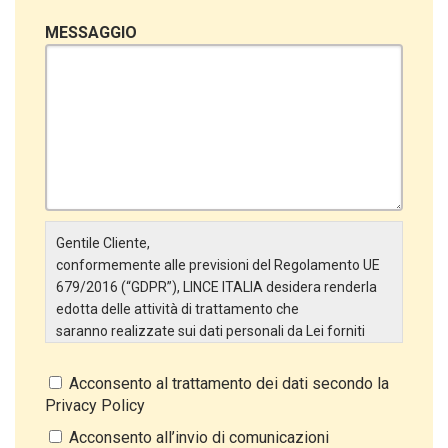
MESSAGGIO
Gentile Cliente,
conformemente alle previsioni del Regolamento UE
679/2016 (“GDPR”), LINCE ITALIA desidera renderla
edotta delle attività di trattamento che
saranno realizzate sui dati personali da Lei forniti
attraverso la Scheda Inserimento Nuovo Cliente. In
particolare:
Acconsento al trattamento dei dati secondo la
Privacy Policy
Titolare del Trattamento
Il Titolare del Trattamento è LINCE ITALIA S.r.l., con
Acconsento all’invio di comunicazioni