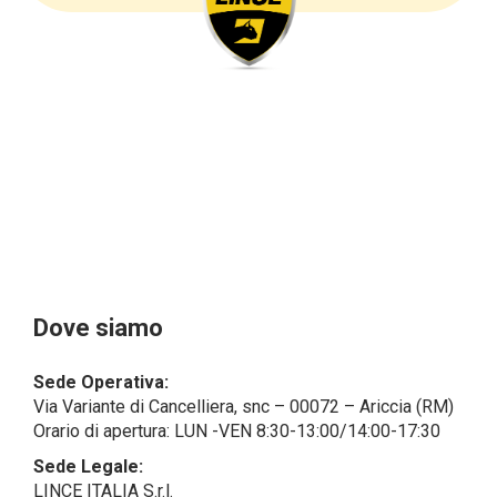
sottolineare che i dati delle persone fisiche sono
sempre qualificati come personali, mentre le persone
giuridiche sono in via generale escluse
dal campo di applicazione del GDPR (artt. 1 e 4 del
GDPR).
Il Cliente- Persona giuridica potrebbe tuttavia aver
indicato nel modulo di inserimento Cliente dati
identificativi di persone fisiche operanti
all’interno della propria struttura organizzativa: se
questi dati rendono una persona fisica identificata o
identificabile (per esempio:
nome.cognome@azienda.it), saranno trattati da
LINCE ITALIA come dati personali.
Alcuni segmenti dell’attività richiesta potrebbero
Dove siamo
essere effettuati da LINCE ITALIA in outsourcing:
LINCE ITALIA potrebbe rivolgersi per
Sede Operativa:
l’espletamento di alcune attività determinate a
Via Variante di Cancelliera, snc – 00072 – Ariccia (RM)
società esterne che presentano le garanzie richieste
Orario di apertura: LUN -VEN 8:30-13:00/14:00-17:30
dal GDPR, abilitandole e a compiere
operazioni determinate per conto di LINCE ITALIA e
Sede Legale:
conformemente alle istruzioni fornite da
LINCE ITALIA S.r.l.