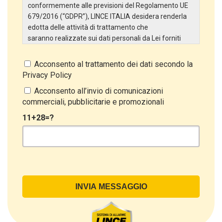
conformemente alle previsioni del Regolamento UE
679/2016 (“GDPR”), LINCE ITALIA desidera renderla
edotta delle attività di trattamento che
saranno realizzate sui dati personali da Lei forniti
attraverso la Scheda Inserimento Nuovo Cliente. In
particolare:
Acconsento al trattamento dei dati secondo la
Privacy Policy
Titolare del Trattamento
Il Titolare del Trattamento è LINCE ITALIA S.r.l., con
Acconsento all’invio di comunicazioni
sede in Via Variante di Cancelliera snc 00072 –
commerciali, pubblicitarie e promozionali
Ariccia (RM). L’interessato può esercitare i
11+28=?
propri diritti inviando una raccomandata alla sede
legale oppure inviando una PEC a lince@pec.it.
Oggetto del Trattamento
Il Trattamento ha a oggetto esclusivamente dati
direttamente comunicati dal Cliente, ed in particolare
dati personali comuni (dati identificativi e
di contatto, così come altri dati necessari ai fini della
fatturazione, come l’indirizzo). Con riferimento a
questi ultimi, cogliamo l’occasione per