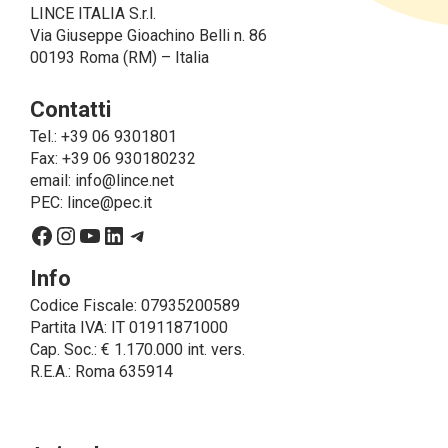
LINCE ITALIA S.r.l.
Via Giuseppe Gioachino Belli n. 86
00193 Roma (RM) – Italia
Contatti
Tel.: +39 06 9301801
Fax: +39 06 930180232
email:
info@lince.net
PEC:
lince@pec.it
Facebook
Instagram
YouTube
LinkedIn
Telegram
Info
Codice Fiscale: 07935200589
Partita IVA: IT 01911871000
Cap. Soc.: € 1.170.000 int. vers.
R.E.A.: Roma 635914