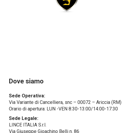
sempre qualificati come personali, mentre le persone
giuridiche sono in via generale escluse
dal campo di applicazione del GDPR (artt. 1 e 4 del
GDPR).
Il Cliente- Persona giuridica potrebbe tuttavia aver
indicato nel modulo di inserimento Cliente dati
identificativi di persone fisiche operanti
all’interno della propria struttura organizzativa: se
questi dati rendono una persona fisica identificata o
identificabile (per esempio:
nome.cognome@azienda.it), saranno trattati da
LINCE ITALIA come dati personali.
Alcuni segmenti dell’attività richiesta potrebbero
Dove siamo
essere effettuati da LINCE ITALIA in outsourcing:
LINCE ITALIA potrebbe rivolgersi per
Sede Operativa:
l’espletamento di alcune attività determinate a
Via Variante di Cancelliera, snc – 00072 – Ariccia (RM)
società esterne che presentano le garanzie richieste
Orario di apertura: LUN -VEN 8:30-13:00/14:00-17:30
dal GDPR, abilitandole e a compiere
operazioni determinate per conto di LINCE ITALIA e
Sede Legale:
conformemente alle istruzioni fornite da
LINCE ITALIA S.r.l.
quest’ultima sulla base di specifico accordo per la
Via Giuseppe Gioachino Belli n. 86