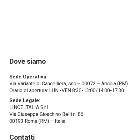
Il Cliente- Persona giuridica potrebbe tuttavia aver
indicato nel modulo di inserimento Cliente dati
identificativi di persone fisiche operanti
all’interno della propria struttura organizzativa: se
questi dati rendono una persona fisica identificata o
identificabile (per esempio:
nome.cognome@azienda.it), saranno trattati da
LINCE ITALIA come dati personali.
Alcuni segmenti dell’attività richiesta potrebbero
Dove siamo
essere effettuati da LINCE ITALIA in outsourcing:
LINCE ITALIA potrebbe rivolgersi per
Sede Operativa:
l’espletamento di alcune attività determinate a
Via Variante di Cancelliera, snc – 00072 – Ariccia (RM)
società esterne che presentano le garanzie richieste
Orario di apertura: LUN -VEN 8:30-13:00/14:00-17:30
dal GDPR, abilitandole e a compiere
operazioni determinate per conto di LINCE ITALIA e
Sede Legale:
conformemente alle istruzioni fornite da
LINCE ITALIA S.r.l.
quest’ultima sulla base di specifico accordo per la
Via Giuseppe Gioachino Belli n. 86
gestione dei dati.
00193 Roma (RM) – Italia
Finalità e Base Giuridica del Trattamento
Contatti
• Il trattamento di dati personali si compone di tutte le