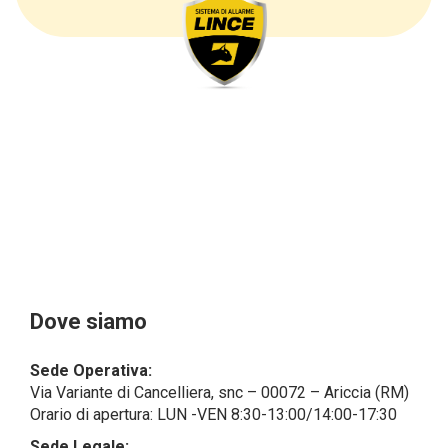
questi ultimi, cogliamo l’occasione per
sottolineare che i dati delle persone fisiche sono
sempre qualificati come personali, mentre le persone
giuridiche sono in via generale escluse
dal campo di applicazione del GDPR (artt. 1 e 4 del
GDPR).
Il Cliente- Persona giuridica potrebbe tuttavia aver
indicato nel modulo di inserimento Cliente dati
identificativi di persone fisiche operanti
all’interno della propria struttura organizzativa: se
questi dati rendono una persona fisica identificata o
identificabile (per esempio:
nome.cognome@azienda.it), saranno trattati da
LINCE ITALIA come dati personali.
Alcuni segmenti dell’attività richiesta potrebbero
Dove siamo
essere effettuati da LINCE ITALIA in outsourcing:
LINCE ITALIA potrebbe rivolgersi per
Sede Operativa:
l’espletamento di alcune attività determinate a
Via Variante di Cancelliera, snc – 00072 – Ariccia (RM)
società esterne che presentano le garanzie richieste
Orario di apertura: LUN -VEN 8:30-13:00/14:00-17:30
dal GDPR, abilitandole e a compiere
operazioni determinate per conto di LINCE ITALIA e
Sede Legale: