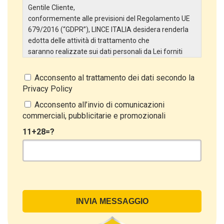
Gentile Cliente,
conformemente alle previsioni del Regolamento UE
679/2016 (“GDPR”), LINCE ITALIA desidera renderla
edotta delle attività di trattamento che
saranno realizzate sui dati personali da Lei forniti
attraverso la Scheda Inserimento Nuovo Cliente. In
particolare:
Acconsento al trattamento dei dati secondo la
Privacy Policy
Titolare del Trattamento
Il Titolare del Trattamento è LINCE ITALIA S.r.l., con
Acconsento all’invio di comunicazioni
sede in Via Variante di Cancelliera snc 00072 –
commerciali, pubblicitarie e promozionali
Ariccia (RM). L’interessato può esercitare i
11+28=?
propri diritti inviando una raccomandata alla sede
legale oppure inviando una PEC a lince@pec.it.
Oggetto del Trattamento
Il Trattamento ha a oggetto esclusivamente dati
direttamente comunicati dal Cliente, ed in particolare
dati personali comuni (dati identificativi e
di contatto, così come altri dati necessari ai fini della
fatturazione, come l’indirizzo). Con riferimento a