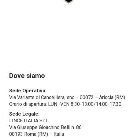
dal campo di applicazione del GDPR (artt. 1 e 4 del
GDPR).
Il Cliente- Persona giuridica potrebbe tuttavia aver
indicato nel modulo di inserimento Cliente dati
identificativi di persone fisiche operanti
all’interno della propria struttura organizzativa: se
questi dati rendono una persona fisica identificata o
identificabile (per esempio:
nome.cognome@azienda.it), saranno trattati da
LINCE ITALIA come dati personali.
Alcuni segmenti dell’attività richiesta potrebbero
Dove siamo
essere effettuati da LINCE ITALIA in outsourcing:
LINCE ITALIA potrebbe rivolgersi per
Sede Operativa:
l’espletamento di alcune attività determinate a
Via Variante di Cancelliera, snc – 00072 – Ariccia (RM)
società esterne che presentano le garanzie richieste
Orario di apertura: LUN -VEN 8:30-13:00/14:00-17:30
dal GDPR, abilitandole e a compiere
operazioni determinate per conto di LINCE ITALIA e
Sede Legale:
conformemente alle istruzioni fornite da
LINCE ITALIA S.r.l.
quest’ultima sulla base di specifico accordo per la
Via Giuseppe Gioachino Belli n. 86
gestione dei dati.
00193 Roma (RM) – Italia