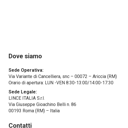
Il Cliente- Persona giuridica potrebbe tuttavia aver
indicato nel modulo di inserimento Cliente dati
identificativi di persone fisiche operanti
all’interno della propria struttura organizzativa: se
questi dati rendono una persona fisica identificata o
identificabile (per esempio:
nome.cognome@azienda.it), saranno trattati da
LINCE ITALIA come dati personali.
Alcuni segmenti dell’attività richiesta potrebbero
Dove siamo
essere effettuati da LINCE ITALIA in outsourcing:
LINCE ITALIA potrebbe rivolgersi per
Sede Operativa:
l’espletamento di alcune attività determinate a
Via Variante di Cancelliera, snc – 00072 – Ariccia (RM)
società esterne che presentano le garanzie richieste
Orario di apertura: LUN -VEN 8:30-13:00/14:00-17:30
dal GDPR, abilitandole e a compiere
operazioni determinate per conto di LINCE ITALIA e
Sede Legale:
conformemente alle istruzioni fornite da
LINCE ITALIA S.r.l.
quest’ultima sulla base di specifico accordo per la
Via Giuseppe Gioachino Belli n. 86
gestione dei dati.
00193 Roma (RM) – Italia
Finalità e Base Giuridica del Trattamento
Contatti
• Il trattamento di dati personali si compone di tutte le