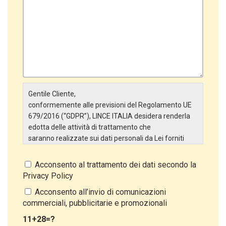
Gentile Cliente,
conformemente alle previsioni del Regolamento UE
679/2016 (“GDPR”), LINCE ITALIA desidera renderla
edotta delle attività di trattamento che
saranno realizzate sui dati personali da Lei forniti
attraverso la Scheda Inserimento Nuovo Cliente. In
particolare:
Acconsento al trattamento dei dati secondo la
Privacy Policy
Titolare del Trattamento
Il Titolare del Trattamento è LINCE ITALIA S.r.l., con
Acconsento all’invio di comunicazioni
sede in Via Variante di Cancelliera snc 00072 –
commerciali, pubblicitarie e promozionali
Ariccia (RM). L’interessato può esercitare i
11+28=?
propri diritti inviando una raccomandata alla sede