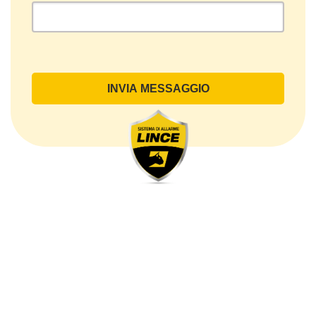
legale oppure inviando una PEC a lince@pec.it.
Oggetto del Trattamento
Il Trattamento ha a oggetto esclusivamente dati
direttamente comunicati dal Cliente, ed in particolare
dati personali comuni (dati identificativi e
di contatto, così come altri dati necessari ai fini della
fatturazione, come l’indirizzo). Con riferimento a
questi ultimi, cogliamo l’occasione per
sottolineare che i dati delle persone fisiche sono
sempre qualificati come personali, mentre le persone
giuridiche sono in via generale escluse
dal campo di applicazione del GDPR (artt. 1 e 4 del
GDPR).
Il Cliente- Persona giuridica potrebbe tuttavia aver
indicato nel modulo di inserimento Cliente dati
identificativi di persone fisiche operanti
all’interno della propria struttura organizzativa: se
questi dati rendono una persona fisica identificata o
identificabile (per esempio:
nome.cognome@azienda.it), saranno trattati da