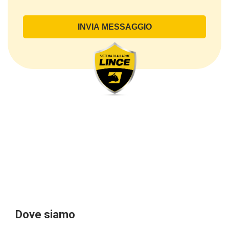
direttamente comunicati dal Cliente, ed in particolare
dati personali comuni (dati identificativi e
di contatto, così come altri dati necessari ai fini della
fatturazione, come l’indirizzo). Con riferimento a
questi ultimi, cogliamo l’occasione per
sottolineare che i dati delle persone fisiche sono
sempre qualificati come personali, mentre le persone
giuridiche sono in via generale escluse
dal campo di applicazione del GDPR (artt. 1 e 4 del
GDPR).
Il Cliente- Persona giuridica potrebbe tuttavia aver
indicato nel modulo di inserimento Cliente dati
identificativi di persone fisiche operanti
all’interno della propria struttura organizzativa: se
questi dati rendono una persona fisica identificata o
identificabile (per esempio:
nome.cognome@azienda.it), saranno trattati da
LINCE ITALIA come dati personali.
Alcuni segmenti dell’attività richiesta potrebbero
Dove siamo
essere effettuati da LINCE ITALIA in outsourcing: