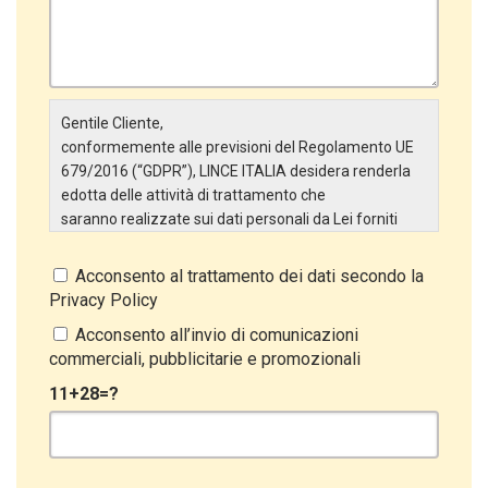
Gentile Cliente,
conformemente alle previsioni del Regolamento UE
679/2016 (“GDPR”), LINCE ITALIA desidera renderla
edotta delle attività di trattamento che
saranno realizzate sui dati personali da Lei forniti
attraverso la Scheda Inserimento Nuovo Cliente. In
particolare:
Acconsento al trattamento dei dati secondo la
Privacy Policy
Titolare del Trattamento
Il Titolare del Trattamento è LINCE ITALIA S.r.l., con
Acconsento all’invio di comunicazioni
sede in Via Variante di Cancelliera snc 00072 –
commerciali, pubblicitarie e promozionali
Ariccia (RM). L’interessato può esercitare i
11+28=?
propri diritti inviando una raccomandata alla sede
legale oppure inviando una PEC a lince@pec.it.
Oggetto del Trattamento
Il Trattamento ha a oggetto esclusivamente dati