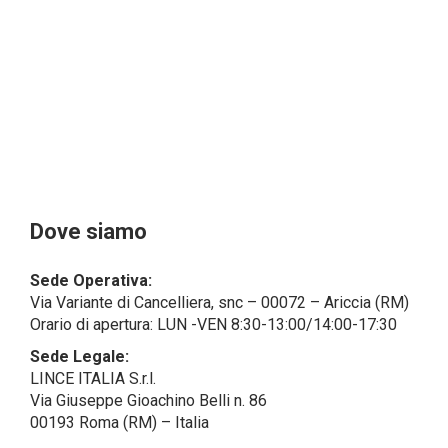
dal campo di applicazione del GDPR (artt. 1 e 4 del
GDPR).
Il Cliente- Persona giuridica potrebbe tuttavia aver
indicato nel modulo di inserimento Cliente dati
identificativi di persone fisiche operanti
all’interno della propria struttura organizzativa: se
questi dati rendono una persona fisica identificata o
identificabile (per esempio:
nome.cognome@azienda.it), saranno trattati da
LINCE ITALIA come dati personali.
Alcuni segmenti dell’attività richiesta potrebbero
Dove siamo
essere effettuati da LINCE ITALIA in outsourcing:
LINCE ITALIA potrebbe rivolgersi per
Sede Operativa:
l’espletamento di alcune attività determinate a
Via Variante di Cancelliera, snc – 00072 – Ariccia (RM)
società esterne che presentano le garanzie richieste
Orario di apertura: LUN -VEN 8:30-13:00/14:00-17:30
dal GDPR, abilitandole e a compiere
operazioni determinate per conto di LINCE ITALIA e
Sede Legale:
conformemente alle istruzioni fornite da
LINCE ITALIA S.r.l.
quest’ultima sulla base di specifico accordo per la
Via Giuseppe Gioachino Belli n. 86
gestione dei dati.
00193 Roma (RM) – Italia