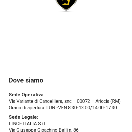
giuridiche sono in via generale escluse
dal campo di applicazione del GDPR (artt. 1 e 4 del
GDPR).
Il Cliente- Persona giuridica potrebbe tuttavia aver
indicato nel modulo di inserimento Cliente dati
identificativi di persone fisiche operanti
all’interno della propria struttura organizzativa: se
questi dati rendono una persona fisica identificata o
identificabile (per esempio:
nome.cognome@azienda.it), saranno trattati da
LINCE ITALIA come dati personali.
Alcuni segmenti dell’attività richiesta potrebbero
Dove siamo
essere effettuati da LINCE ITALIA in outsourcing:
LINCE ITALIA potrebbe rivolgersi per
Sede Operativa:
l’espletamento di alcune attività determinate a
Via Variante di Cancelliera, snc – 00072 – Ariccia (RM)
società esterne che presentano le garanzie richieste
Orario di apertura: LUN -VEN 8:30-13:00/14:00-17:30
dal GDPR, abilitandole e a compiere
operazioni determinate per conto di LINCE ITALIA e
Sede Legale:
conformemente alle istruzioni fornite da
LINCE ITALIA S.r.l.
quest’ultima sulla base di specifico accordo per la
Via Giuseppe Gioachino Belli n. 86