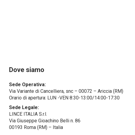
dal campo di applicazione del GDPR (artt. 1 e 4 del
GDPR).
Il Cliente- Persona giuridica potrebbe tuttavia aver
indicato nel modulo di inserimento Cliente dati
identificativi di persone fisiche operanti
all’interno della propria struttura organizzativa: se
questi dati rendono una persona fisica identificata o
identificabile (per esempio:
nome.cognome@azienda.it), saranno trattati da
LINCE ITALIA come dati personali.
Alcuni segmenti dell’attività richiesta potrebbero
Dove siamo
essere effettuati da LINCE ITALIA in outsourcing:
LINCE ITALIA potrebbe rivolgersi per
Sede Operativa:
l’espletamento di alcune attività determinate a
Via Variante di Cancelliera, snc – 00072 – Ariccia (RM)
società esterne che presentano le garanzie richieste
Orario di apertura: LUN -VEN 8:30-13:00/14:00-17:30
dal GDPR, abilitandole e a compiere
operazioni determinate per conto di LINCE ITALIA e
Sede Legale:
conformemente alle istruzioni fornite da
LINCE ITALIA S.r.l.
quest’ultima sulla base di specifico accordo per la
Via Giuseppe Gioachino Belli n. 86
gestione dei dati.
00193 Roma (RM) – Italia