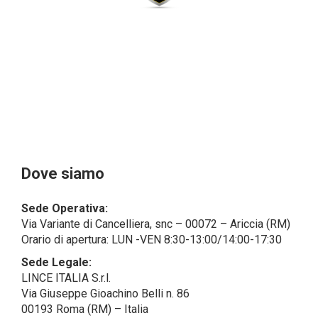
dal campo di applicazione del GDPR (artt. 1 e 4 del
GDPR).
Il Cliente- Persona giuridica potrebbe tuttavia aver
indicato nel modulo di inserimento Cliente dati
identificativi di persone fisiche operanti
all’interno della propria struttura organizzativa: se
questi dati rendono una persona fisica identificata o
identificabile (per esempio:
nome.cognome@azienda.it), saranno trattati da
LINCE ITALIA come dati personali.
Alcuni segmenti dell’attività richiesta potrebbero
Dove siamo
essere effettuati da LINCE ITALIA in outsourcing:
LINCE ITALIA potrebbe rivolgersi per
Sede Operativa:
l’espletamento di alcune attività determinate a
Via Variante di Cancelliera, snc – 00072 – Ariccia (RM)
società esterne che presentano le garanzie richieste
Orario di apertura: LUN -VEN 8:30-13:00/14:00-17:30
dal GDPR, abilitandole e a compiere
operazioni determinate per conto di LINCE ITALIA e
Sede Legale:
conformemente alle istruzioni fornite da
LINCE ITALIA S.r.l.
quest’ultima sulla base di specifico accordo per la
Via Giuseppe Gioachino Belli n. 86
gestione dei dati.
00193 Roma (RM) – Italia