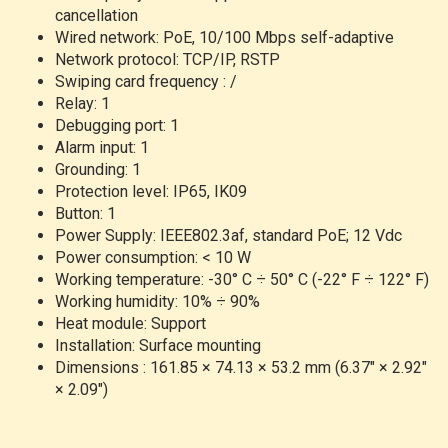
cancellation
Wired network: PoE, 10/100 Mbps self-adaptive
Network protocol: TCP/IP, RSTP
Swiping card frequency : /
Relay: 1
Debugging port: 1
Alarm input: 1
Grounding: 1
Protection level: IP65, IK09
Button: 1
Power Supply: IEEE802.3af, standard PoE; 12 Vdc
Power consumption: < 10 W
Working temperature: -30° C ÷ 50° C (-22° F ÷ 122° F)
Working humidity: 10% ÷ 90%
Heat module: Support
Installation: Surface mounting
Dimensions : 161.85 × 74.13 × 53.2 mm (6.37" × 2.92"
× 2.09")