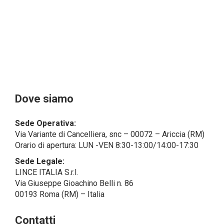
Il Cliente- Persona giuridica potrebbe tuttavia aver
indicato nel modulo di inserimento Cliente dati
identificativi di persone fisiche operanti
all’interno della propria struttura organizzativa: se
questi dati rendono una persona fisica identificata o
identificabile (per esempio:
nome.cognome@azienda.it), saranno trattati da
LINCE ITALIA come dati personali.
Alcuni segmenti dell’attività richiesta potrebbero
Dove siamo
essere effettuati da LINCE ITALIA in outsourcing:
LINCE ITALIA potrebbe rivolgersi per
Sede Operativa:
l’espletamento di alcune attività determinate a
Via Variante di Cancelliera, snc – 00072 – Ariccia (RM)
società esterne che presentano le garanzie richieste
Orario di apertura: LUN -VEN 8:30-13:00/14:00-17:30
dal GDPR, abilitandole e a compiere
operazioni determinate per conto di LINCE ITALIA e
Sede Legale:
conformemente alle istruzioni fornite da
LINCE ITALIA S.r.l.
quest’ultima sulla base di specifico accordo per la
Via Giuseppe Gioachino Belli n. 86
gestione dei dati.
00193 Roma (RM) – Italia
Finalità e Base Giuridica del Trattamento
Contatti
• Il trattamento di dati personali si compone di tutte le