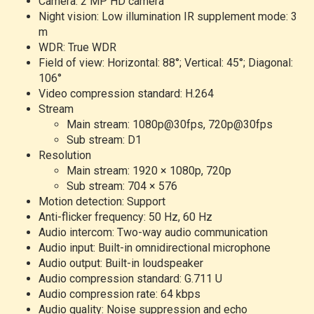
Camera: 2 MP HD camera
Night vision: Low illumination IR supplement mode: 3
m
WDR: True WDR
Field of view: Horizontal: 88°; Vertical: 45°; Diagonal:
106°
Video compression standard: H.264
Stream
Main stream: 1080p@30fps, 720p@30fps
Sub stream: D1
Resolution
Main stream: 1920 × 1080p, 720p
Sub stream: 704 × 576
Motion detection: Support
Anti-flicker frequency: 50 Hz, 60 Hz
Audio intercom: Two-way audio communication
Audio input: Built-in omnidirectional microphone
Audio output: Built-in loudspeaker
Audio compression standard: G.711 U
Audio compression rate: 64 kbps
Audio quality: Noise suppression and echo