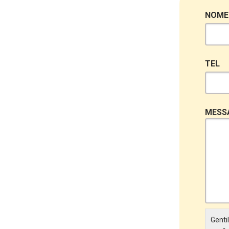
NOME
TEL
MESS
Gentil