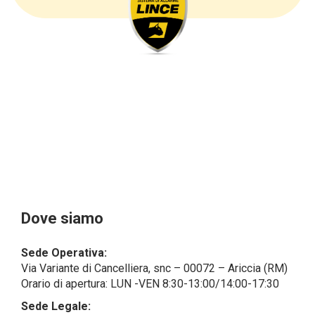
sottolineare che i dati delle persone fisiche sono
sempre qualificati come personali, mentre le persone
giuridiche sono in via generale escluse
dal campo di applicazione del GDPR (artt. 1 e 4 del
GDPR).
Il Cliente- Persona giuridica potrebbe tuttavia aver
indicato nel modulo di inserimento Cliente dati
identificativi di persone fisiche operanti
all’interno della propria struttura organizzativa: se
questi dati rendono una persona fisica identificata o
identificabile (per esempio:
nome.cognome@azienda.it), saranno trattati da
LINCE ITALIA come dati personali.
Alcuni segmenti dell’attività richiesta potrebbero
Dove siamo
essere effettuati da LINCE ITALIA in outsourcing:
LINCE ITALIA potrebbe rivolgersi per
Sede Operativa:
l’espletamento di alcune attività determinate a
Via Variante di Cancelliera, snc – 00072 – Ariccia (RM)
società esterne che presentano le garanzie richieste
Orario di apertura: LUN -VEN 8:30-13:00/14:00-17:30
dal GDPR, abilitandole e a compiere
operazioni determinate per conto di LINCE ITALIA e
Sede Legale: