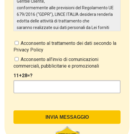
Gentile Cliente,
conformemente alle previsioni del Regolamento UE
679/2016 (“GDPR”), LINCE ITALIA desidera renderla
edotta delle attività di trattamento che
saranno realizzate sui dati personali da Lei forniti
attraverso la Scheda Inserimento Nuovo Cliente. In
particolare:
Acconsento al trattamento dei dati secondo la
Privacy Policy
Titolare del Trattamento
Il Titolare del Trattamento è LINCE ITALIA S.r.l., con
Acconsento all’invio di comunicazioni
sede in Via Variante di Cancelliera snc 00072 –
commerciali, pubblicitarie e promozionali
Ariccia (RM). L’interessato può esercitare i
11+28=?
propri diritti inviando una raccomandata alla sede
legale oppure inviando una PEC a lince@pec.it.
Oggetto del Trattamento
Il Trattamento ha a oggetto esclusivamente dati
direttamente comunicati dal Cliente, ed in particolare
dati personali comuni (dati identificativi e
di contatto, così come altri dati necessari ai fini della
fatturazione, come l’indirizzo). Con riferimento a
questi ultimi, cogliamo l’occasione per