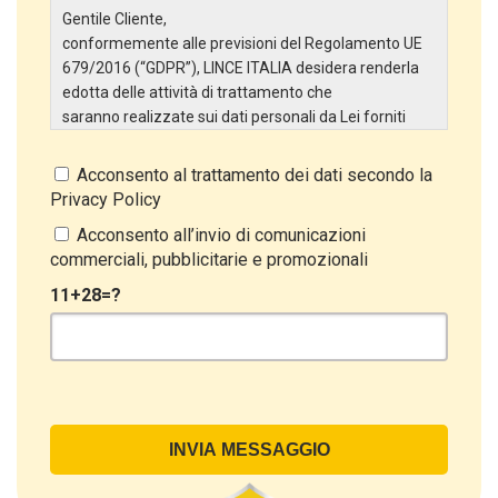
Gentile Cliente,
conformemente alle previsioni del Regolamento UE
679/2016 (“GDPR”), LINCE ITALIA desidera renderla
edotta delle attività di trattamento che
saranno realizzate sui dati personali da Lei forniti
attraverso la Scheda Inserimento Nuovo Cliente. In
particolare:
Acconsento al trattamento dei dati secondo la
Privacy Policy
Titolare del Trattamento
Il Titolare del Trattamento è LINCE ITALIA S.r.l., con
Acconsento all’invio di comunicazioni
sede in Via Variante di Cancelliera snc 00072 –
commerciali, pubblicitarie e promozionali
Ariccia (RM). L’interessato può esercitare i
11+28=?
propri diritti inviando una raccomandata alla sede
legale oppure inviando una PEC a lince@pec.it.
Oggetto del Trattamento
Il Trattamento ha a oggetto esclusivamente dati
direttamente comunicati dal Cliente, ed in particolare
dati personali comuni (dati identificativi e
di contatto, così come altri dati necessari ai fini della
fatturazione, come l’indirizzo). Con riferimento a