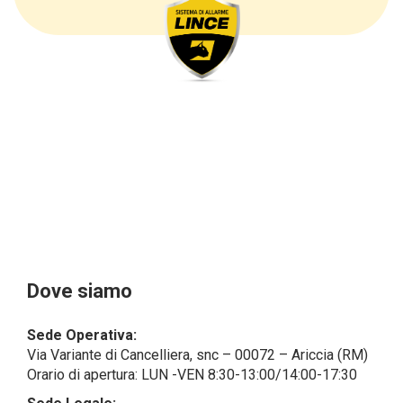
questi ultimi, cogliamo l’occasione per
sottolineare che i dati delle persone fisiche sono
sempre qualificati come personali, mentre le persone
giuridiche sono in via generale escluse
dal campo di applicazione del GDPR (artt. 1 e 4 del
GDPR).
Il Cliente- Persona giuridica potrebbe tuttavia aver
indicato nel modulo di inserimento Cliente dati
identificativi di persone fisiche operanti
all’interno della propria struttura organizzativa: se
questi dati rendono una persona fisica identificata o
identificabile (per esempio:
nome.cognome@azienda.it), saranno trattati da
LINCE ITALIA come dati personali.
Alcuni segmenti dell’attività richiesta potrebbero
Dove siamo
essere effettuati da LINCE ITALIA in outsourcing:
LINCE ITALIA potrebbe rivolgersi per
Sede Operativa:
l’espletamento di alcune attività determinate a
Via Variante di Cancelliera, snc – 00072 – Ariccia (RM)
società esterne che presentano le garanzie richieste
Orario di apertura: LUN -VEN 8:30-13:00/14:00-17:30
dal GDPR, abilitandole e a compiere
operazioni determinate per conto di LINCE ITALIA e