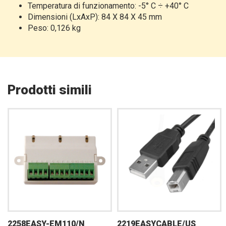
Temperatura di funzionamento: -5° C ÷ +40° C
Dimensioni (LxAxP): 84 X 84 X 45 mm
Peso: 0,126 kg
Prodotti simili
2258EASY-EM110/N
2219EASYCABLE/US