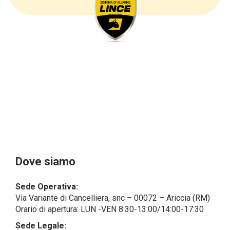
sottolineare che i dati delle persone fisiche sono
sempre qualificati come personali, mentre le persone
giuridiche sono in via generale escluse
dal campo di applicazione del GDPR (artt. 1 e 4 del
GDPR).
Il Cliente- Persona giuridica potrebbe tuttavia aver
indicato nel modulo di inserimento Cliente dati
identificativi di persone fisiche operanti
all’interno della propria struttura organizzativa: se
questi dati rendono una persona fisica identificata o
identificabile (per esempio:
nome.cognome@azienda.it), saranno trattati da
LINCE ITALIA come dati personali.
Alcuni segmenti dell’attività richiesta potrebbero
Dove siamo
essere effettuati da LINCE ITALIA in outsourcing:
LINCE ITALIA potrebbe rivolgersi per
Sede Operativa:
l’espletamento di alcune attività determinate a
Via Variante di Cancelliera, snc – 00072 – Ariccia (RM)
società esterne che presentano le garanzie richieste
Orario di apertura: LUN -VEN 8:30-13:00/14:00-17:30
dal GDPR, abilitandole e a compiere
operazioni determinate per conto di LINCE ITALIA e
Sede Legale: