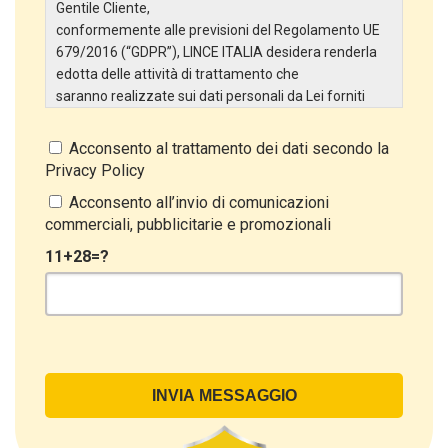
Gentile Cliente,
conformemente alle previsioni del Regolamento UE
679/2016 (“GDPR”), LINCE ITALIA desidera renderla
edotta delle attività di trattamento che
saranno realizzate sui dati personali da Lei forniti
attraverso la Scheda Inserimento Nuovo Cliente. In
particolare:
Acconsento al trattamento dei dati secondo la
Privacy Policy
Titolare del Trattamento
Il Titolare del Trattamento è LINCE ITALIA S.r.l., con
Acconsento all’invio di comunicazioni
sede in Via Variante di Cancelliera snc 00072 –
commerciali, pubblicitarie e promozionali
Ariccia (RM). L’interessato può esercitare i
11+28=?
propri diritti inviando una raccomandata alla sede
legale oppure inviando una PEC a lince@pec.it.
Oggetto del Trattamento
Il Trattamento ha a oggetto esclusivamente dati
direttamente comunicati dal Cliente, ed in particolare
dati personali comuni (dati identificativi e
di contatto, così come altri dati necessari ai fini della
fatturazione, come l’indirizzo). Con riferimento a
questi ultimi, cogliamo l’occasione per