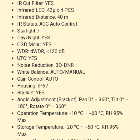
IR Cut Filter: YES
Infrared LED: 42µ x 4 PCS
Infrared Distance: 40 m
IR Status: AGC Auto Control
Starlight: /
Day/Night: YES
OSD Menu: YES
WDR: dWDR, <120 dB
UTC: YES
Noise Reduction: 3D-DNR
White Balance: AUTO/MANUAL
Gain Control: AUTO
Housing: IP67
Bracket: YES
Angle Adjustment (Bracket): Pan 0° ÷ 360°, Tilt 0° ÷
180°, Rotate 0° ÷ 360°
Operation Temperature: -10 ℃ ÷ +60 ℃; RH 95%
Max
Storage Temperature: -20 ℃ ÷ +60 ℃; RH 95%
Max