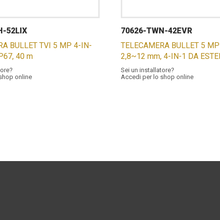
H-52LIX
70626-TWN-42EVR
A BULLET TVI 5 MP 4-IN-
TELECAMERA BULLET 5 MP 
IP67, 40 m
2,8~12 mm, 4-IN-1 DA EST
tore?
Sei un installatore?
 shop online
Accedi per lo shop online