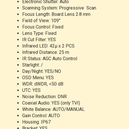
Electronic Shutter: Auto
Scanning System: Progressive Scan
Focus Length: Board Lens 2.8 mm
Field of View: 109°
Focus Control: Fixed
Lens Type: Fixed
IR Cut Filter: YES
Infrared LED: 42µ x 2 PCS
Infrared Distance: 25 m
IR Status: AGC Auto Control
Starlight: /
Day/Night: YES/NO
OSD Menu: YES
WDR: dWDR, <50 dB
UTC: YES
Noise Reduction: DNR
Coaxial Audio: YES (only TVI)
White Balance: AUTO/MANUAL
Gain Control: AUTO
Housing: IP67
Bracket: YES