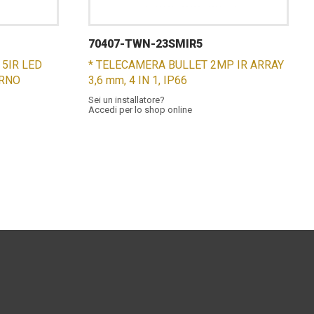
70407-TWN-23SMIR5
5IR LED
* TELECAMERA BULLET 2MP IR ARRAY
ERNO
3,6 mm, 4 IN 1, IP66
Sei un installatore?
Accedi per lo shop online