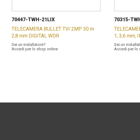
70447-TWH-21LIX
70315-TW
TELECAMERA BULLET TVI 2MP 30 m
TELECAMER
2,8 mm DIGITAL WDR
1, 3,6 mm, 
Sei un installatore?
Sei un installa
Accedi per lo shop online
Accedi per lo