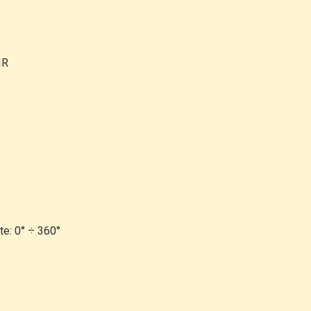
IR
te: 0°
÷
360°