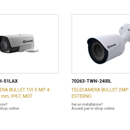
H-51LAX
70263-TWN-24IRL
ERA BULLET TVI 5 MP 4-
TELECAMERA BULLET 2MP 3
2 mm, IP67, MOT
ESTERNO
tore?
Sei un installatore?
 shop online
Accedi per lo shop online