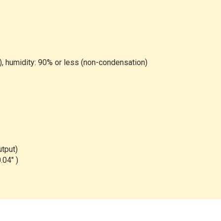
, humidity: 90% or less (non-condensation)
utput)
.04" )