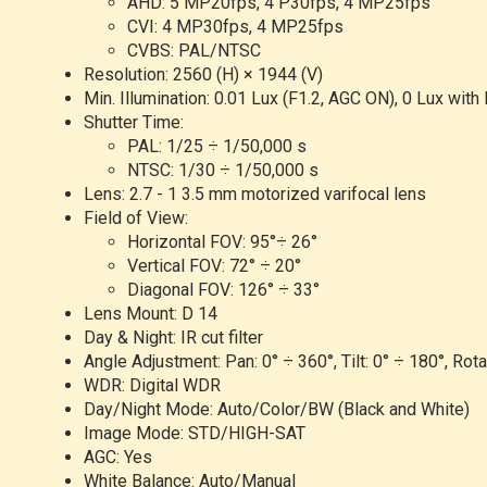
AHD: 5 MP20fps, 4 P30fps, 4 MP25fps
CVI: 4 MP30fps, 4 MP25fps
CVBS: PAL/NTSC
Resolution: 2560 (H) × 1944 (V)
Min. Illumination: 0.01 Lux (F1.2, AGC ON), 0 Lux with 
Shutter Time:
PAL: 1/25
÷
1/50,000 s
NTSC: 1/30
÷
1/50,000 s
Lens: 2.7 - 1 3.5 mm motorized varifocal lens
Field of View:
Horizontal FOV: 95°
÷
26°
Vertical FOV: 72°
÷
20°
Diagonal FOV: 126°
÷
33°
Lens Mount: D 14
Day & Night: IR cut filter
Angle Adjustment: Pan: 0°
÷
360°, Tilt: 0°
÷
180°, Rota
WDR: Digital WDR
Day/Night Mode: Auto/Color/BW (Black and White)
Image Mode: STD/HIGH-SAT
AGC: Yes
White Balance: Auto/Manual