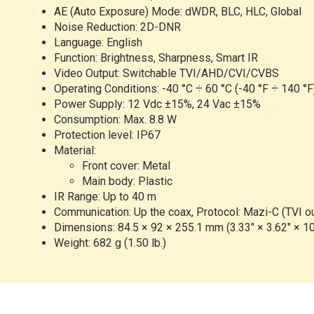
AE (Auto Exposure) Mode: dWDR, BLC, HLC, Global
Noise Reduction: 2D-DNR
Language: English
Function: Brightness, Sharpness, Smart IR
Video Output: Switchable TVI/AHD/CVI/CVBS
Operating Conditions: -40 °C
÷
60 °C (-40 °F
÷
140 °F)
Power Supply: 12 Vdc ±15%, 24 Vac ±15%
Consumption: Max. 8.8 W
Protection level: IP67
Material:
Front cover: Metal
Main body: Plastic
IR Range: Up to 40 m
Communication: Up the coax, Protocol: Mazi-C (TVI o
Dimensions: 84.5 × 92 × 255.1 mm (3.33" × 3.62" × 10
Weight: 682 g (1.50 lb.)