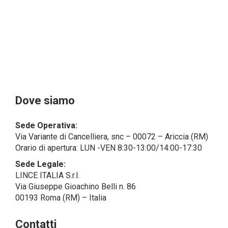
Il Cliente- Persona giuridica potrebbe tuttavia aver
indicato nel modulo di inserimento Cliente dati
identificativi di persone fisiche operanti
all’interno della propria struttura organizzativa: se
questi dati rendono una persona fisica identificata o
identificabile (per esempio:
nome.cognome@azienda.it), saranno trattati da
LINCE ITALIA come dati personali.
Alcuni segmenti dell’attività richiesta potrebbero
Dove siamo
essere effettuati da LINCE ITALIA in outsourcing:
LINCE ITALIA potrebbe rivolgersi per
Sede Operativa:
l’espletamento di alcune attività determinate a
Via Variante di Cancelliera, snc – 00072 – Ariccia (RM)
società esterne che presentano le garanzie richieste
Orario di apertura: LUN -VEN 8:30-13:00/14:00-17:30
dal GDPR, abilitandole e a compiere
operazioni determinate per conto di LINCE ITALIA e
Sede Legale:
conformemente alle istruzioni fornite da
LINCE ITALIA S.r.l.
quest’ultima sulla base di specifico accordo per la
Via Giuseppe Gioachino Belli n. 86
gestione dei dati.
00193 Roma (RM) – Italia
Finalità e Base Giuridica del Trattamento
Contatti
• Il trattamento di dati personali si compone di tutte le