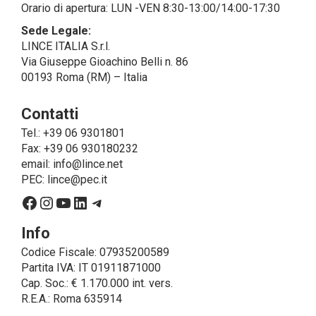
Orario di apertura: LUN -VEN 8:30-13:00/14:00-17:30
dal GDPR, abilitandole e a compiere
operazioni determinate per conto di LINCE ITALIA e
Sede Legale:
conformemente alle istruzioni fornite da
LINCE ITALIA S.r.l.
quest’ultima sulla base di specifico accordo per la
Via Giuseppe Gioachino Belli n. 86
gestione dei dati.
00193 Roma (RM) – Italia
Finalità e Base Giuridica del Trattamento
Contatti
• Il trattamento di dati personali si compone di tutte le
operazioni necessarie per finalità di servizio, ossia
Tel.: +39 06 9301801
per consentire a LINCE
Fax: +39 06 930180232
ITALIA di erogare il servizio richiesto, spedire i
email:
info@lince.net
prodotti acquistati, fornirle le informazioni relative a
PEC:
lince@pec.it
questi ultimi ed adempiere agli obblighi
Facebook
Instagram
YouTube
LinkedIn
Telegram
posti in capo a LINCE ITALIA dalla legge. In questo
caso, la base giuridica, per tutti i casi cui non coincida
Info
con l’adempimento di obblighi legali,
Codice Fiscale: 07935200589
è il consenso espresso dall’interessato.
Partita IVA: IT 01911871000
• Un trattamento ulteriore che può essere realizzato
Cap. Soc.: € 1.170.000 int. vers.
da LINCE ITALIA – solo se espressamente
R.E.A.: Roma 635914
autorizzata dall’interessato prestando