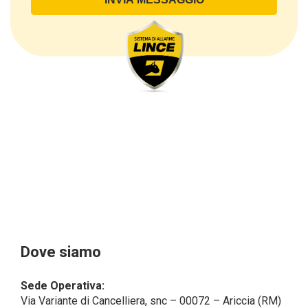
di contatto, così come altri dati necessari ai fini della
fatturazione, come l’indirizzo). Con riferimento a
questi ultimi, cogliamo l’occasione per
sottolineare che i dati delle persone fisiche sono
sempre qualificati come personali, mentre le persone
giuridiche sono in via generale escluse
dal campo di applicazione del GDPR (artt. 1 e 4 del
GDPR).
Il Cliente- Persona giuridica potrebbe tuttavia aver
indicato nel modulo di inserimento Cliente dati
identificativi di persone fisiche operanti
all’interno della propria struttura organizzativa: se
questi dati rendono una persona fisica identificata o
identificabile (per esempio:
nome.cognome@azienda.it), saranno trattati da
LINCE ITALIA come dati personali.
Alcuni segmenti dell’attività richiesta potrebbero
Dove siamo
essere effettuati da LINCE ITALIA in outsourcing:
LINCE ITALIA potrebbe rivolgersi per
Sede Operativa:
l’espletamento di alcune attività determinate a
Via Variante di Cancelliera, snc – 00072 – Ariccia (RM)
società esterne che presentano le garanzie richieste