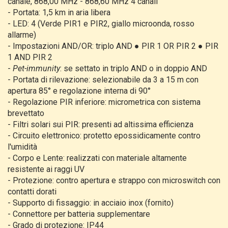
canale, 868,00 MHz - 868,60 MHz 4 canali
-
Portata: 1,5 km in aria libera
-
LED: 4 (Verde PIR1 e PIR2, giallo microonda, rosso
allarme)
-
Impostazioni AND/OR: triplo AND ● PIR 1 OR PIR 2 ● PIR
1 AND PIR 2
-
Pet-immunity
: se settato in triplo AND o in doppio AND
-
Portata di rilevazione: selezionabile da 3 a 15 m con
apertura 85° e regolazione interna di 90°
-
Regolazione PIR inferiore: micrometrica con sistema
brevettato
-
Filtri solari sui PIR: presenti ad altissima efficienza
-
Circuito elettronico: protetto epossidicamente contro
l'umidità
-
Corpo e Lente: realizzati con materiale altamente
resistente ai raggi UV
-
Protezione: contro apertura e strappo con microswitch con
contatti dorati
-
Supporto di fissaggio: in acciaio inox (fornito)
-
Connettore per batteria supplementare
-
Grado di protezione: IP44