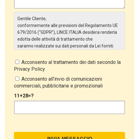
Gentile Cliente,
conformemente alle previsioni del Regolamento UE
679/2016 (“GDPR”), LINCE ITALIA desidera renderla
edotta delle attività di trattamento che
saranno realizzate sui dati personali da Lei forniti
attraverso la Scheda Inserimento Nuovo Cliente. In
particolare:
Acconsento al trattamento dei dati secondo la
Privacy Policy
Titolare del Trattamento
Il Titolare del Trattamento è LINCE ITALIA S.r.l., con
Acconsento all’invio di comunicazioni
sede in Via Variante di Cancelliera snc 00072 –
commerciali, pubblicitarie e promozionali
Ariccia (RM). L’interessato può esercitare i
11+28=?
propri diritti inviando una raccomandata alla sede
legale oppure inviando una PEC a lince@pec.it.
Oggetto del Trattamento
Il Trattamento ha a oggetto esclusivamente dati
direttamente comunicati dal Cliente, ed in particolare
dati personali comuni (dati identificativi e