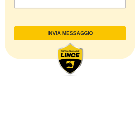
Oggetto del Trattamento
Il Trattamento ha a oggetto esclusivamente dati
direttamente comunicati dal Cliente, ed in particolare
dati personali comuni (dati identificativi e
di contatto, così come altri dati necessari ai fini della
fatturazione, come l’indirizzo). Con riferimento a
questi ultimi, cogliamo l’occasione per
sottolineare che i dati delle persone fisiche sono
sempre qualificati come personali, mentre le persone
giuridiche sono in via generale escluse
dal campo di applicazione del GDPR (artt. 1 e 4 del
GDPR).
Il Cliente- Persona giuridica potrebbe tuttavia aver
indicato nel modulo di inserimento Cliente dati
identificativi di persone fisiche operanti
all’interno della propria struttura organizzativa: se
questi dati rendono una persona fisica identificata o
identificabile (per esempio:
nome.cognome@azienda.it), saranno trattati da
LINCE ITALIA come dati personali.