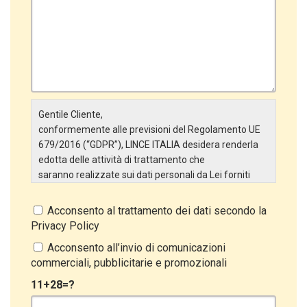
Gentile Cliente,
conformemente alle previsioni del Regolamento UE
679/2016 (“GDPR”), LINCE ITALIA desidera renderla
edotta delle attività di trattamento che
saranno realizzate sui dati personali da Lei forniti
attraverso la Scheda Inserimento Nuovo Cliente. In
particolare:
Acconsento al trattamento dei dati secondo la
Privacy Policy
Titolare del Trattamento
Il Titolare del Trattamento è LINCE ITALIA S.r.l., con
Acconsento all’invio di comunicazioni
sede in Via Variante di Cancelliera snc 00072 –
commerciali, pubblicitarie e promozionali
Ariccia (RM). L’interessato può esercitare i
11+28=?
propri diritti inviando una raccomandata alla sede
legale oppure inviando una PEC a lince@pec.it.