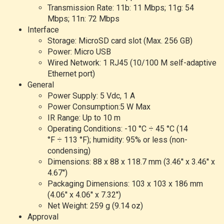
Transmission Rate: 11b: 11 Mbps; 11g: 54
Mbps; 11n: 72 Mbps
Interface
Storage: MicroSD card slot (Max. 256 GB)
Power: Micro USB
Wired Network: 1 RJ45 (10/100 M self-adaptive
Ethernet port)
General
Power Supply: 5 Vdc, 1 A
Power Consumption:5 W Max
IR Range: Up to 10 m
Operating Conditions: -10 °C ÷ 45 °C (14
°F ÷ 113 °F); humidity: 95% or less (non-
condensing)
Dimensions: 88 x 88 x 118.7 mm (3.46'' x 3.46'' x
4.67'')
Packaging Dimensions: 103 x 103 x 186 mm
(4.06'' x 4.06'' x 7.32'')
Net Weight: 259 g (9.14 oz)
Approval