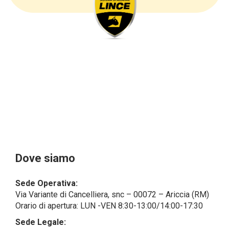
sottolineare che i dati delle persone fisiche sono
sempre qualificati come personali, mentre le persone
giuridiche sono in via generale escluse
dal campo di applicazione del GDPR (artt. 1 e 4 del
GDPR).
Il Cliente- Persona giuridica potrebbe tuttavia aver
indicato nel modulo di inserimento Cliente dati
identificativi di persone fisiche operanti
all’interno della propria struttura organizzativa: se
questi dati rendono una persona fisica identificata o
identificabile (per esempio:
nome.cognome@azienda.it), saranno trattati da
LINCE ITALIA come dati personali.
Alcuni segmenti dell’attività richiesta potrebbero
Dove siamo
essere effettuati da LINCE ITALIA in outsourcing:
LINCE ITALIA potrebbe rivolgersi per
Sede Operativa:
l’espletamento di alcune attività determinate a
Via Variante di Cancelliera, snc – 00072 – Ariccia (RM)
società esterne che presentano le garanzie richieste
Orario di apertura: LUN -VEN 8:30-13:00/14:00-17:30
dal GDPR, abilitandole e a compiere
operazioni determinate per conto di LINCE ITALIA e
Sede Legale: