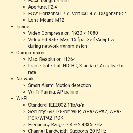
Focal Length: 4 mm
Aperture: F2.4
FOV: Horizontal: 75°; Vertical: 45°; Diagonal: 85°
Lens Mount: M12
Image
Video Compression: 1920 × 1080
Video Bit Rate: Max: 15 fps; Self-Adaptive
during network transmission
Compression
Max. Resolution: H.264
Frame Rate: Full HD, HD, Standard. Adaptive bit
rate
Network
Smart Alarm: Motion detection
Wi-Fi Pairing: AP pairing
Wi-Fi
Standard: IEEE802.11b/g/n
Security: 64/128-bit WEP, WPA/WPA2, WPA-
PSK/WPA2-PSK
Frequency Range: 2.4 ~ 2.4835 GHz
Channel Bandwidth: Supports 20 MHz