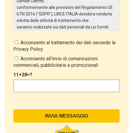
Gentile Cliente,
conformemente alle previsioni del Regolamento UE
679/2016 (“GDPR”), LINCE ITALIA desidera renderla
edotta delle attività di trattamento che
saranno realizzate sui dati personali da Lei forniti
attraverso la Scheda Inserimento Nuovo Cliente. In
particolare:
Acconsento al trattamento dei dati secondo la
Privacy Policy
Titolare del Trattamento
Il Titolare del Trattamento è LINCE ITALIA S.r.l., con
Acconsento all’invio di comunicazioni
sede in Via Variante di Cancelliera snc 00072 –
commerciali, pubblicitarie e promozionali
Ariccia (RM). L’interessato può esercitare i
11+28=?
propri diritti inviando una raccomandata alla sede
legale oppure inviando una PEC a lince@pec.it.
Oggetto del Trattamento
Il Trattamento ha a oggetto esclusivamente dati
direttamente comunicati dal Cliente, ed in particolare
dati personali comuni (dati identificativi e
di contatto, così come altri dati necessari ai fini della
fatturazione, come l’indirizzo). Con riferimento a
questi ultimi, cogliamo l’occasione per