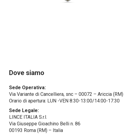
dal campo di applicazione del GDPR (artt. 1 e 4 del
GDPR).
Il Cliente- Persona giuridica potrebbe tuttavia aver
indicato nel modulo di inserimento Cliente dati
identificativi di persone fisiche operanti
all’interno della propria struttura organizzativa: se
questi dati rendono una persona fisica identificata o
identificabile (per esempio:
nome.cognome@azienda.it), saranno trattati da
LINCE ITALIA come dati personali.
Alcuni segmenti dell’attività richiesta potrebbero
Dove siamo
essere effettuati da LINCE ITALIA in outsourcing:
LINCE ITALIA potrebbe rivolgersi per
Sede Operativa:
l’espletamento di alcune attività determinate a
Via Variante di Cancelliera, snc – 00072 – Ariccia (RM)
società esterne che presentano le garanzie richieste
Orario di apertura: LUN -VEN 8:30-13:00/14:00-17:30
dal GDPR, abilitandole e a compiere
operazioni determinate per conto di LINCE ITALIA e
Sede Legale:
conformemente alle istruzioni fornite da
LINCE ITALIA S.r.l.
quest’ultima sulla base di specifico accordo per la
Via Giuseppe Gioachino Belli n. 86
gestione dei dati.
00193 Roma (RM) – Italia