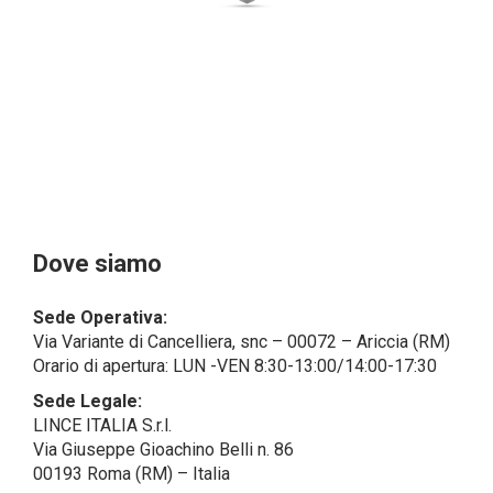
dal campo di applicazione del GDPR (artt. 1 e 4 del
GDPR).
Il Cliente- Persona giuridica potrebbe tuttavia aver
indicato nel modulo di inserimento Cliente dati
identificativi di persone fisiche operanti
all’interno della propria struttura organizzativa: se
questi dati rendono una persona fisica identificata o
identificabile (per esempio:
nome.cognome@azienda.it), saranno trattati da
LINCE ITALIA come dati personali.
Alcuni segmenti dell’attività richiesta potrebbero
Dove siamo
essere effettuati da LINCE ITALIA in outsourcing:
LINCE ITALIA potrebbe rivolgersi per
Sede Operativa:
l’espletamento di alcune attività determinate a
Via Variante di Cancelliera, snc – 00072 – Ariccia (RM)
società esterne che presentano le garanzie richieste
Orario di apertura: LUN -VEN 8:30-13:00/14:00-17:30
dal GDPR, abilitandole e a compiere
operazioni determinate per conto di LINCE ITALIA e
Sede Legale:
conformemente alle istruzioni fornite da
LINCE ITALIA S.r.l.
quest’ultima sulla base di specifico accordo per la
Via Giuseppe Gioachino Belli n. 86
gestione dei dati.
00193 Roma (RM) – Italia