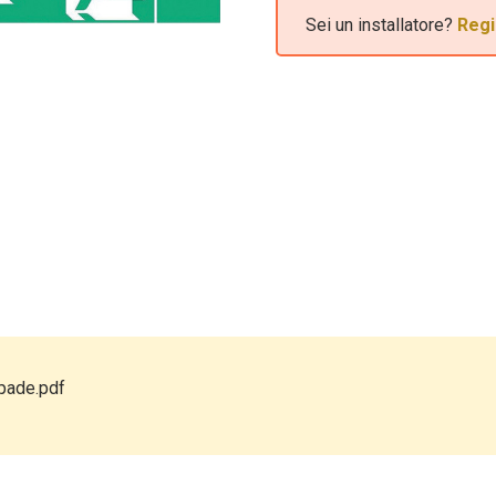
Sei un installatore?
Regi
pade.pdf