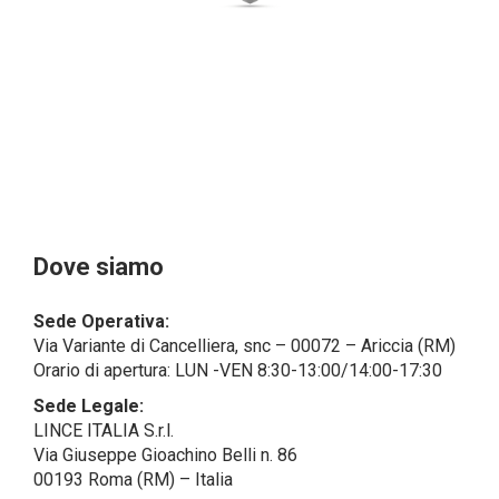
dal campo di applicazione del GDPR (artt. 1 e 4 del
GDPR).
Il Cliente- Persona giuridica potrebbe tuttavia aver
indicato nel modulo di inserimento Cliente dati
identificativi di persone fisiche operanti
all’interno della propria struttura organizzativa: se
questi dati rendono una persona fisica identificata o
identificabile (per esempio:
nome.cognome@azienda.it), saranno trattati da
LINCE ITALIA come dati personali.
Alcuni segmenti dell’attività richiesta potrebbero
Dove siamo
essere effettuati da LINCE ITALIA in outsourcing:
LINCE ITALIA potrebbe rivolgersi per
Sede Operativa:
l’espletamento di alcune attività determinate a
Via Variante di Cancelliera, snc – 00072 – Ariccia (RM)
società esterne che presentano le garanzie richieste
Orario di apertura: LUN -VEN 8:30-13:00/14:00-17:30
dal GDPR, abilitandole e a compiere
operazioni determinate per conto di LINCE ITALIA e
Sede Legale:
conformemente alle istruzioni fornite da
LINCE ITALIA S.r.l.
quest’ultima sulla base di specifico accordo per la
Via Giuseppe Gioachino Belli n. 86
gestione dei dati.
00193 Roma (RM) – Italia