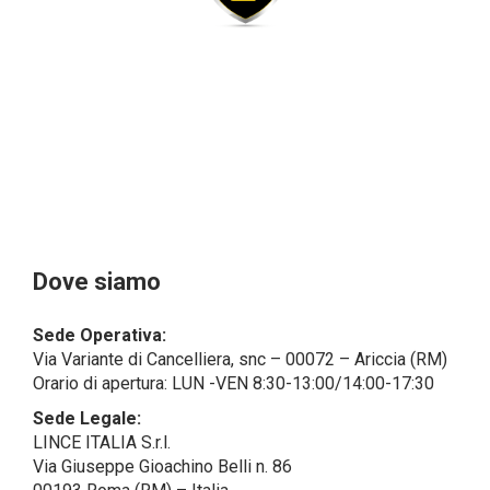
giuridiche sono in via generale escluse
dal campo di applicazione del GDPR (artt. 1 e 4 del
GDPR).
Il Cliente- Persona giuridica potrebbe tuttavia aver
indicato nel modulo di inserimento Cliente dati
identificativi di persone fisiche operanti
all’interno della propria struttura organizzativa: se
questi dati rendono una persona fisica identificata o
identificabile (per esempio:
nome.cognome@azienda.it), saranno trattati da
LINCE ITALIA come dati personali.
Alcuni segmenti dell’attività richiesta potrebbero
Dove siamo
essere effettuati da LINCE ITALIA in outsourcing:
LINCE ITALIA potrebbe rivolgersi per
Sede Operativa:
l’espletamento di alcune attività determinate a
Via Variante di Cancelliera, snc – 00072 – Ariccia (RM)
società esterne che presentano le garanzie richieste
Orario di apertura: LUN -VEN 8:30-13:00/14:00-17:30
dal GDPR, abilitandole e a compiere
operazioni determinate per conto di LINCE ITALIA e
Sede Legale:
conformemente alle istruzioni fornite da
LINCE ITALIA S.r.l.
quest’ultima sulla base di specifico accordo per la
Via Giuseppe Gioachino Belli n. 86
gestione dei dati.