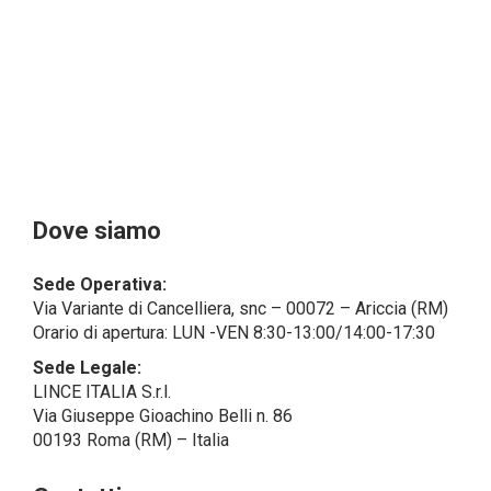
GDPR).
Il Cliente- Persona giuridica potrebbe tuttavia aver
indicato nel modulo di inserimento Cliente dati
identificativi di persone fisiche operanti
all’interno della propria struttura organizzativa: se
questi dati rendono una persona fisica identificata o
identificabile (per esempio:
nome.cognome@azienda.it), saranno trattati da
LINCE ITALIA come dati personali.
Alcuni segmenti dell’attività richiesta potrebbero
Dove siamo
essere effettuati da LINCE ITALIA in outsourcing:
LINCE ITALIA potrebbe rivolgersi per
Sede Operativa:
l’espletamento di alcune attività determinate a
Via Variante di Cancelliera, snc – 00072 – Ariccia (RM)
società esterne che presentano le garanzie richieste
Orario di apertura: LUN -VEN 8:30-13:00/14:00-17:30
dal GDPR, abilitandole e a compiere
operazioni determinate per conto di LINCE ITALIA e
Sede Legale:
conformemente alle istruzioni fornite da
LINCE ITALIA S.r.l.
quest’ultima sulla base di specifico accordo per la
Via Giuseppe Gioachino Belli n. 86
gestione dei dati.
00193 Roma (RM) – Italia
Finalità e Base Giuridica del Trattamento