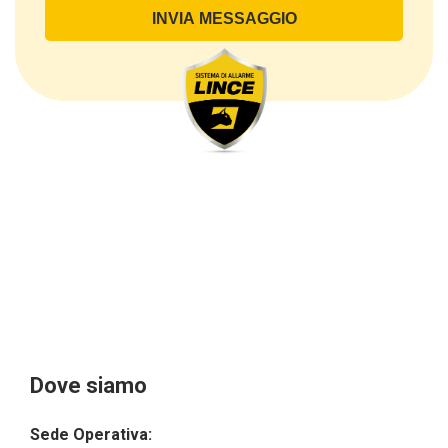
dati personali comuni (dati identificativi e
di contatto, così come altri dati necessari ai fini della
fatturazione, come l’indirizzo). Con riferimento a
questi ultimi, cogliamo l’occasione per
sottolineare che i dati delle persone fisiche sono
sempre qualificati come personali, mentre le persone
giuridiche sono in via generale escluse
dal campo di applicazione del GDPR (artt. 1 e 4 del
GDPR).
Il Cliente- Persona giuridica potrebbe tuttavia aver
indicato nel modulo di inserimento Cliente dati
identificativi di persone fisiche operanti
all’interno della propria struttura organizzativa: se
questi dati rendono una persona fisica identificata o
identificabile (per esempio:
nome.cognome@azienda.it), saranno trattati da
LINCE ITALIA come dati personali.
Alcuni segmenti dell’attività richiesta potrebbero
Dove siamo
essere effettuati da LINCE ITALIA in outsourcing:
LINCE ITALIA potrebbe rivolgersi per
Sede Operativa:
l’espletamento di alcune attività determinate a