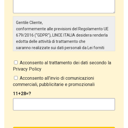
Gentile Cliente,
conformemente alle previsioni del Regolamento UE
679/2016 (“GDPR”), LINCE ITALIA desidera renderla
edotta delle attività di trattamento che
saranno realizzate sui dati personali da Lei forniti
attraverso la Scheda Inserimento Nuovo Cliente. In
particolare:
Acconsento al trattamento dei dati secondo la
Privacy Policy
Titolare del Trattamento
Il Titolare del Trattamento è LINCE ITALIA S.r.l., con
Acconsento all’invio di comunicazioni
sede in Via Variante di Cancelliera snc 00072 –
commerciali, pubblicitarie e promozionali
Ariccia (RM). L’interessato può esercitare i
11+28=?
propri diritti inviando una raccomandata alla sede
legale oppure inviando una PEC a lince@pec.it.
Oggetto del Trattamento
Il Trattamento ha a oggetto esclusivamente dati
direttamente comunicati dal Cliente, ed in particolare