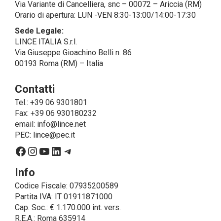
Via Variante di Cancelliera, snc – 00072 – Ariccia (RM)
società esterne che presentano le garanzie richieste
Orario di apertura: LUN -VEN 8:30-13:00/14:00-17:30
dal GDPR, abilitandole e a compiere
operazioni determinate per conto di LINCE ITALIA e
Sede Legale:
conformemente alle istruzioni fornite da
LINCE ITALIA S.r.l.
quest’ultima sulla base di specifico accordo per la
Via Giuseppe Gioachino Belli n. 86
gestione dei dati.
00193 Roma (RM) – Italia
Finalità e Base Giuridica del Trattamento
Contatti
• Il trattamento di dati personali si compone di tutte le
operazioni necessarie per finalità di servizio, ossia
Tel.: +39 06 9301801
per consentire a LINCE
Fax: +39 06 930180232
ITALIA di erogare il servizio richiesto, spedire i
email:
info@lince.net
prodotti acquistati, fornirle le informazioni relative a
PEC:
lince@pec.it
questi ultimi ed adempiere agli obblighi
Facebook
Instagram
YouTube
LinkedIn
Telegram
posti in capo a LINCE ITALIA dalla legge. In questo
caso, la base giuridica, per tutti i casi cui non coincida
Info
con l’adempimento di obblighi legali,
Codice Fiscale: 07935200589
è il consenso espresso dall’interessato.
Partita IVA: IT 01911871000
• Un trattamento ulteriore che può essere realizzato
Cap. Soc.: € 1.170.000 int. vers.
da LINCE ITALIA – solo se espressamente
R.E.A.: Roma 635914
autorizzata dall’interessato prestando