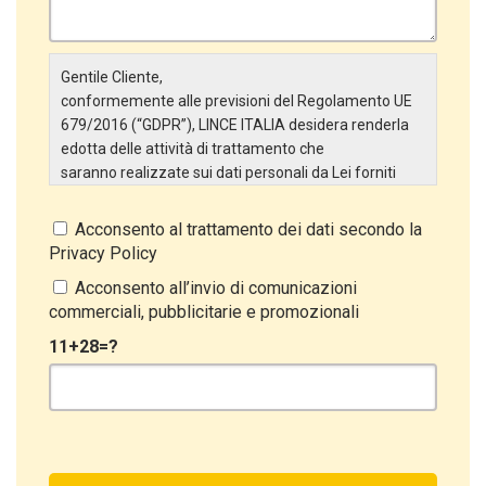
Gentile Cliente,
conformemente alle previsioni del Regolamento UE
679/2016 (“GDPR”), LINCE ITALIA desidera renderla
edotta delle attività di trattamento che
saranno realizzate sui dati personali da Lei forniti
attraverso la Scheda Inserimento Nuovo Cliente. In
particolare:
Acconsento al trattamento dei dati secondo la
Privacy Policy
Titolare del Trattamento
Il Titolare del Trattamento è LINCE ITALIA S.r.l., con
Acconsento all’invio di comunicazioni
sede in Via Variante di Cancelliera snc 00072 –
commerciali, pubblicitarie e promozionali
Ariccia (RM). L’interessato può esercitare i
11+28=?
propri diritti inviando una raccomandata alla sede
legale oppure inviando una PEC a lince@pec.it.
Oggetto del Trattamento
Il Trattamento ha a oggetto esclusivamente dati
direttamente comunicati dal Cliente, ed in particolare
dati personali comuni (dati identificativi e