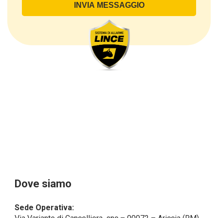
di contatto, così come altri dati necessari ai fini della
fatturazione, come l’indirizzo). Con riferimento a
questi ultimi, cogliamo l’occasione per
sottolineare che i dati delle persone fisiche sono
sempre qualificati come personali, mentre le persone
giuridiche sono in via generale escluse
dal campo di applicazione del GDPR (artt. 1 e 4 del
GDPR).
Il Cliente- Persona giuridica potrebbe tuttavia aver
indicato nel modulo di inserimento Cliente dati
identificativi di persone fisiche operanti
all’interno della propria struttura organizzativa: se
questi dati rendono una persona fisica identificata o
identificabile (per esempio:
nome.cognome@azienda.it), saranno trattati da
LINCE ITALIA come dati personali.
Alcuni segmenti dell’attività richiesta potrebbero
Dove siamo
essere effettuati da LINCE ITALIA in outsourcing:
LINCE ITALIA potrebbe rivolgersi per
Sede Operativa:
l’espletamento di alcune attività determinate a