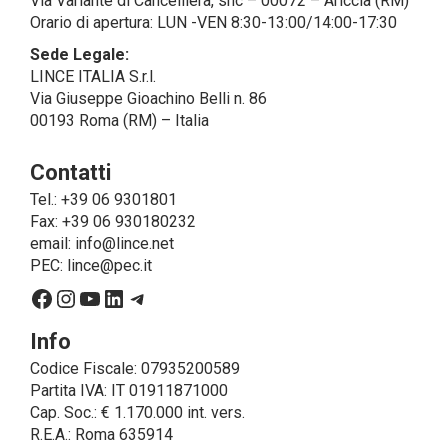
Via Variante di Cancelliera, snc – 00072 – Ariccia (RM)
società esterne che presentano le garanzie richieste
Orario di apertura: LUN -VEN 8:30-13:00/14:00-17:30
dal GDPR, abilitandole e a compiere
operazioni determinate per conto di LINCE ITALIA e
Sede Legale:
conformemente alle istruzioni fornite da
LINCE ITALIA S.r.l.
quest’ultima sulla base di specifico accordo per la
Via Giuseppe Gioachino Belli n. 86
gestione dei dati.
00193 Roma (RM) – Italia
Finalità e Base Giuridica del Trattamento
Contatti
• Il trattamento di dati personali si compone di tutte le
operazioni necessarie per finalità di servizio, ossia
Tel.: +39 06 9301801
per consentire a LINCE
Fax: +39 06 930180232
ITALIA di erogare il servizio richiesto, spedire i
email:
info@lince.net
prodotti acquistati, fornirle le informazioni relative a
PEC:
lince@pec.it
questi ultimi ed adempiere agli obblighi
Facebook
Instagram
YouTube
LinkedIn
Telegram
posti in capo a LINCE ITALIA dalla legge. In questo
caso, la base giuridica, per tutti i casi cui non coincida
Info
con l’adempimento di obblighi legali,
Codice Fiscale: 07935200589
è il consenso espresso dall’interessato.
Partita IVA: IT 01911871000
• Un trattamento ulteriore che può essere realizzato
Cap. Soc.: € 1.170.000 int. vers.
da LINCE ITALIA – solo se espressamente
R.E.A.: Roma 635914
autorizzata dall’interessato prestando