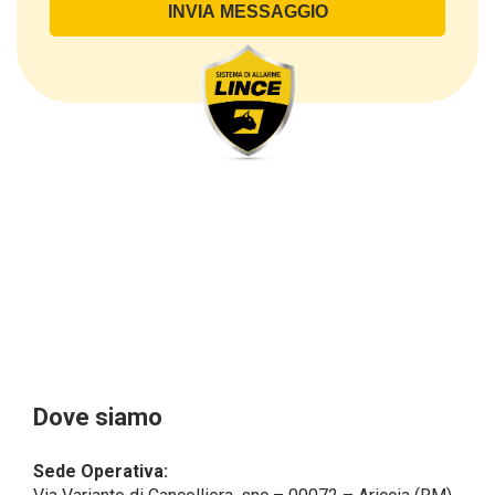
di contatto, così come altri dati necessari ai fini della
fatturazione, come l’indirizzo). Con riferimento a
questi ultimi, cogliamo l’occasione per
sottolineare che i dati delle persone fisiche sono
sempre qualificati come personali, mentre le persone
giuridiche sono in via generale escluse
dal campo di applicazione del GDPR (artt. 1 e 4 del
GDPR).
Il Cliente- Persona giuridica potrebbe tuttavia aver
indicato nel modulo di inserimento Cliente dati
identificativi di persone fisiche operanti
all’interno della propria struttura organizzativa: se
questi dati rendono una persona fisica identificata o
identificabile (per esempio:
nome.cognome@azienda.it), saranno trattati da
LINCE ITALIA come dati personali.
Alcuni segmenti dell’attività richiesta potrebbero
Dove siamo
essere effettuati da LINCE ITALIA in outsourcing:
LINCE ITALIA potrebbe rivolgersi per
Sede Operativa:
l’espletamento di alcune attività determinate a