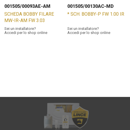
001505/00093AE-AM
001505/00130AC-MD
SCHEDA BOBBY FILARE
* SCH. BOBBY-P FW 1.00 IR
MW-IR-AM FW 3.03
Sei un installatore?
Sei un installatore?
Accedi per lo shop online
Accedi per lo shop online