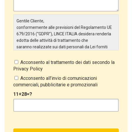
Gentile Cliente,
conformemente alle previsioni del Regolamento UE
679/2016 (“GDPR”), LINCE ITALIA desidera renderla
edotta delle attività di trattamento che
saranno realizzate sui dati personali da Lei forniti
attraverso la Scheda Inserimento Nuovo Cliente. In
particolare:
Acconsento al trattamento dei dati secondo la
Privacy Policy
Titolare del Trattamento
Il Titolare del Trattamento è LINCE ITALIA S.r.l., con
Acconsento all’invio di comunicazioni
sede in Via Variante di Cancelliera snc 00072 –
commerciali, pubblicitarie e promozionali
Ariccia (RM). L’interessato può esercitare i
11+28=?
propri diritti inviando una raccomandata alla sede
legale oppure inviando una PEC a lince@pec.it.
Oggetto del Trattamento
Il Trattamento ha a oggetto esclusivamente dati
direttamente comunicati dal Cliente, ed in particolare
dati personali comuni (dati identificativi e