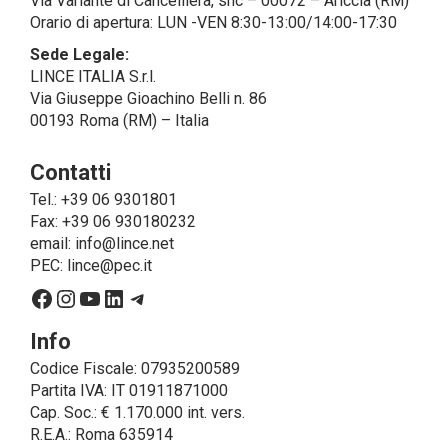
Via Variante di Cancelliera, snc – 00072 – Ariccia (RM)
società esterne che presentano le garanzie richieste
Orario di apertura: LUN -VEN 8:30-13:00/14:00-17:30
dal GDPR, abilitandole e a compiere
operazioni determinate per conto di LINCE ITALIA e
Sede Legale:
conformemente alle istruzioni fornite da
LINCE ITALIA S.r.l.
quest’ultima sulla base di specifico accordo per la
Via Giuseppe Gioachino Belli n. 86
gestione dei dati.
00193 Roma (RM) – Italia
Finalità e Base Giuridica del Trattamento
Contatti
• Il trattamento di dati personali si compone di tutte le
operazioni necessarie per finalità di servizio, ossia
Tel.: +39 06 9301801
per consentire a LINCE
Fax: +39 06 930180232
ITALIA di erogare il servizio richiesto, spedire i
email:
info@lince.net
prodotti acquistati, fornirle le informazioni relative a
PEC:
lince@pec.it
questi ultimi ed adempiere agli obblighi
Facebook
Instagram
YouTube
LinkedIn
Telegram
posti in capo a LINCE ITALIA dalla legge. In questo
caso, la base giuridica, per tutti i casi cui non coincida
Info
con l’adempimento di obblighi legali,
Codice Fiscale: 07935200589
è il consenso espresso dall’interessato.
Partita IVA: IT 01911871000
• Un trattamento ulteriore che può essere realizzato
Cap. Soc.: € 1.170.000 int. vers.
da LINCE ITALIA – solo se espressamente
R.E.A.: Roma 635914
autorizzata dall’interessato prestando