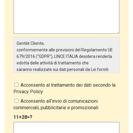
Gentile Cliente,
conformemente alle previsioni del Regolamento UE
679/2016 (“GDPR”), LINCE ITALIA desidera renderla
edotta delle attività di trattamento che
saranno realizzate sui dati personali da Lei forniti
attraverso la Scheda Inserimento Nuovo Cliente. In
particolare:
Acconsento al trattamento dei dati secondo la
Privacy Policy
Titolare del Trattamento
Il Titolare del Trattamento è LINCE ITALIA S.r.l., con
Acconsento all’invio di comunicazioni
sede in Via Variante di Cancelliera snc 00072 –
commerciali, pubblicitarie e promozionali
Ariccia (RM). L’interessato può esercitare i
11+28=?
propri diritti inviando una raccomandata alla sede
legale oppure inviando una PEC a lince@pec.it.