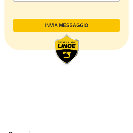
Oggetto del Trattamento
Il Trattamento ha a oggetto esclusivamente dati
direttamente comunicati dal Cliente, ed in particolare
dati personali comuni (dati identificativi e
di contatto, così come altri dati necessari ai fini della
fatturazione, come l’indirizzo). Con riferimento a
questi ultimi, cogliamo l’occasione per
sottolineare che i dati delle persone fisiche sono
sempre qualificati come personali, mentre le persone
giuridiche sono in via generale escluse
dal campo di applicazione del GDPR (artt. 1 e 4 del
GDPR).
Il Cliente- Persona giuridica potrebbe tuttavia aver
indicato nel modulo di inserimento Cliente dati
identificativi di persone fisiche operanti
all’interno della propria struttura organizzativa: se
questi dati rendono una persona fisica identificata o
identificabile (per esempio:
nome.cognome@azienda.it), saranno trattati da
LINCE ITALIA come dati personali.
Alcuni segmenti dell’attività richiesta potrebbero