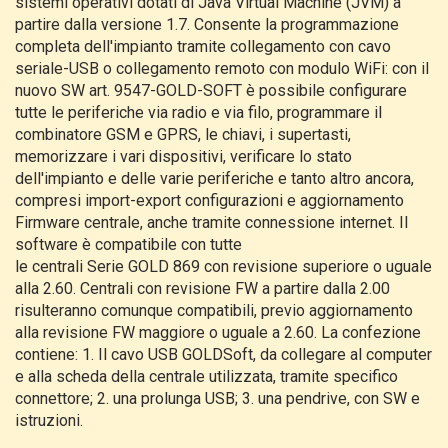
sistemi operativi dotati di Java Virtual Machine (JVM) a
partire dalla versione 1.7. Consente la programmazione
completa dell'impianto tramite collegamento con cavo
seriale-USB o collegamento remoto con modulo WiFi: con il
nuovo SW art. 9547-GOLD-SOFT è possibile configurare
tutte le periferiche via radio e via filo, programmare il
combinatore GSM e GPRS, le chiavi, i supertasti,
memorizzare i vari dispositivi, verificare lo stato
dell'impianto e delle varie periferiche e tanto altro ancora,
compresi import-export configurazioni e aggiornamento
Firmware centrale, anche tramite connessione internet. Il
software è compatibile con tutte
le centrali Serie GOLD 869 con revisione superiore o uguale
alla 2.60. Centrali con revisione FW a partire dalla 2.00
risulteranno comunque compatibili, previo aggiornamento
alla revisione FW maggiore o uguale a 2.60. La confezione
contiene: 1. Il cavo USB GOLDSoft, da collegare al computer
e alla scheda della centrale utilizzata, tramite specifico
connettore; 2. una prolunga USB; 3. una pendrive, con SW e
istruzioni.