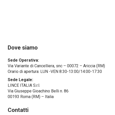
Il Cliente- Persona giuridica potrebbe tuttavia aver
indicato nel modulo di inserimento Cliente dati
identificativi di persone fisiche operanti
all’interno della propria struttura organizzativa: se
questi dati rendono una persona fisica identificata o
identificabile (per esempio:
nome.cognome@azienda.it), saranno trattati da
LINCE ITALIA come dati personali.
Alcuni segmenti dell’attività richiesta potrebbero
Dove siamo
essere effettuati da LINCE ITALIA in outsourcing:
LINCE ITALIA potrebbe rivolgersi per
Sede Operativa:
l’espletamento di alcune attività determinate a
Via Variante di Cancelliera, snc – 00072 – Ariccia (RM)
società esterne che presentano le garanzie richieste
Orario di apertura: LUN -VEN 8:30-13:00/14:00-17:30
dal GDPR, abilitandole e a compiere
operazioni determinate per conto di LINCE ITALIA e
Sede Legale:
conformemente alle istruzioni fornite da
LINCE ITALIA S.r.l.
quest’ultima sulla base di specifico accordo per la
Via Giuseppe Gioachino Belli n. 86
gestione dei dati.
00193 Roma (RM) – Italia
Finalità e Base Giuridica del Trattamento
Contatti
• Il trattamento di dati personali si compone di tutte le