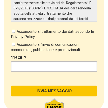
conformemente alle previsioni del Regolamento UE
679/2016 (“GDPR”), LINCE ITALIA desidera renderla
edotta delle attività di trattamento che
saranno realizzate sui dati personali da Lei forniti
attraverso la Scheda Inserimento Nuovo Cliente. In
particolare:
Acconsento al trattamento dei dati secondo la
Privacy Policy
Titolare del Trattamento
Il Titolare del Trattamento è LINCE ITALIA S.r.l., con
Acconsento all’invio di comunicazioni
sede in Via Variante di Cancelliera snc 00072 –
commerciali, pubblicitarie e promozionali
Ariccia (RM). L’interessato può esercitare i
11+28=?
propri diritti inviando una raccomandata alla sede
legale oppure inviando una PEC a lince@pec.it.
Oggetto del Trattamento
Il Trattamento ha a oggetto esclusivamente dati
direttamente comunicati dal Cliente, ed in particolare
dati personali comuni (dati identificativi e
di contatto, così come altri dati necessari ai fini della
fatturazione, come l’indirizzo). Con riferimento a
questi ultimi, cogliamo l’occasione per