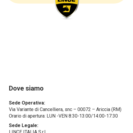
sottolineare che i dati delle persone fisiche sono
sempre qualificati come personali, mentre le persone
giuridiche sono in via generale escluse
dal campo di applicazione del GDPR (artt. 1 e 4 del
GDPR).
Il Cliente- Persona giuridica potrebbe tuttavia aver
indicato nel modulo di inserimento Cliente dati
identificativi di persone fisiche operanti
all’interno della propria struttura organizzativa: se
questi dati rendono una persona fisica identificata o
identificabile (per esempio:
nome.cognome@azienda.it), saranno trattati da
LINCE ITALIA come dati personali.
Alcuni segmenti dell’attività richiesta potrebbero
Dove siamo
essere effettuati da LINCE ITALIA in outsourcing:
LINCE ITALIA potrebbe rivolgersi per
Sede Operativa:
l’espletamento di alcune attività determinate a
Via Variante di Cancelliera, snc – 00072 – Ariccia (RM)
società esterne che presentano le garanzie richieste
Orario di apertura: LUN -VEN 8:30-13:00/14:00-17:30
dal GDPR, abilitandole e a compiere
operazioni determinate per conto di LINCE ITALIA e
Sede Legale:
conformemente alle istruzioni fornite da
LINCE ITALIA S.r.l.