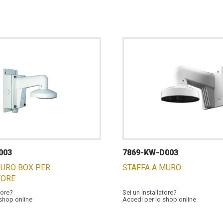
003
7869-KW-D003
MURO BOX PER
STAFFA A MURO
TORE
tore?
Sei un installatore?
 shop online
Accedi per lo shop online