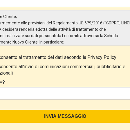
e Cliente,
rmemente alle previsioni del Regolamento UE 679/2016 (“GDPR”), LINC
A desidera renderla edotta delle attività di trattamento che
no realizzate sui dati personali da Lei forniti attraverso la Scheda
imento Nuovo Cliente. In particolare:
are del Trattamento
onsento al trattamento dei dati secondo la
Privacy Policy
olare del Trattamento è LINCE ITALIA S.r.l., con sede in Via Variante di
lliera snc 00072 – Ariccia (RM). L’interessato può esercitare i
onsento all’invio di comunicazioni commerciali, pubblicitarie e
i diritti inviando una raccomandata alla sede legale oppure inviando un
ionali
e@pec.it.
=?
tto del Trattamento
attamento ha a oggetto esclusivamente dati direttamente comunicati da
e, ed in particolare dati personali comuni (dati identificativi e
tatto, così come altri dati necessari ai fini della fatturazione, come
rizzo). Con riferimento a questi ultimi, cogliamo l’occasione per
lineare che i dati delle persone fisiche sono sempre qualificati come pers
e le persone giuridiche sono in via generale escluse