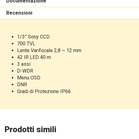
Documentazione
Recensioni
1/3” Sony CCD
700 TVL
Lente Varifocale 2,8 ~ 12 mm
42 IR LED 40 m
3 assi
D-WDR
Menu OSD
DNR
Gradi di Protezione IP66
Prodotti simili