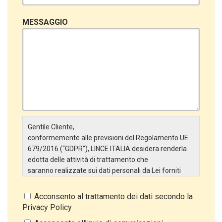
MESSAGGIO
Gentile Cliente,
conformemente alle previsioni del Regolamento UE
679/2016 (“GDPR”), LINCE ITALIA desidera renderla
edotta delle attività di trattamento che
saranno realizzate sui dati personali da Lei forniti
attraverso la Scheda Inserimento Nuovo Cliente. In
particolare:
Acconsento al trattamento dei dati secondo la
Privacy Policy
Titolare del Trattamento
Il Titolare del Trattamento è LINCE ITALIA S.r.l., con