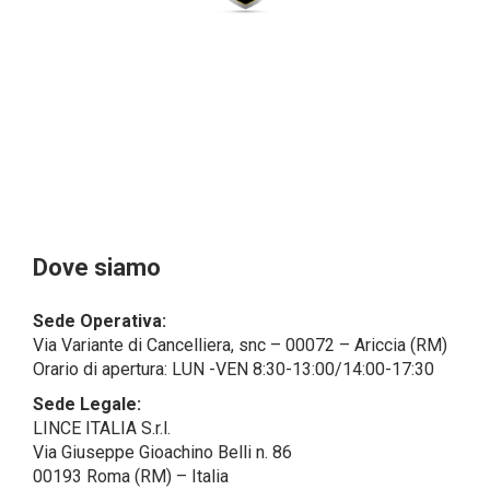
dal campo di applicazione del GDPR (artt. 1 e 4 del
GDPR).
Il Cliente- Persona giuridica potrebbe tuttavia aver
indicato nel modulo di inserimento Cliente dati
identificativi di persone fisiche operanti
all’interno della propria struttura organizzativa: se
questi dati rendono una persona fisica identificata o
identificabile (per esempio:
nome.cognome@azienda.it), saranno trattati da
LINCE ITALIA come dati personali.
Alcuni segmenti dell’attività richiesta potrebbero
Dove siamo
essere effettuati da LINCE ITALIA in outsourcing:
LINCE ITALIA potrebbe rivolgersi per
Sede Operativa:
l’espletamento di alcune attività determinate a
Via Variante di Cancelliera, snc – 00072 – Ariccia (RM)
società esterne che presentano le garanzie richieste
Orario di apertura: LUN -VEN 8:30-13:00/14:00-17:30
dal GDPR, abilitandole e a compiere
operazioni determinate per conto di LINCE ITALIA e
Sede Legale:
conformemente alle istruzioni fornite da
LINCE ITALIA S.r.l.
quest’ultima sulla base di specifico accordo per la
Via Giuseppe Gioachino Belli n. 86
gestione dei dati.
00193 Roma (RM) – Italia