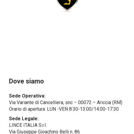
giuridiche sono in via generale escluse
dal campo di applicazione del GDPR (artt. 1 e 4 del
GDPR).
Il Cliente- Persona giuridica potrebbe tuttavia aver
indicato nel modulo di inserimento Cliente dati
identificativi di persone fisiche operanti
all’interno della propria struttura organizzativa: se
questi dati rendono una persona fisica identificata o
identificabile (per esempio:
nome.cognome@azienda.it), saranno trattati da
LINCE ITALIA come dati personali.
Alcuni segmenti dell’attività richiesta potrebbero
Dove siamo
essere effettuati da LINCE ITALIA in outsourcing:
LINCE ITALIA potrebbe rivolgersi per
Sede Operativa:
l’espletamento di alcune attività determinate a
Via Variante di Cancelliera, snc – 00072 – Ariccia (RM)
società esterne che presentano le garanzie richieste
Orario di apertura: LUN -VEN 8:30-13:00/14:00-17:30
dal GDPR, abilitandole e a compiere
operazioni determinate per conto di LINCE ITALIA e
Sede Legale:
conformemente alle istruzioni fornite da
LINCE ITALIA S.r.l.
quest’ultima sulla base di specifico accordo per la
Via Giuseppe Gioachino Belli n. 86