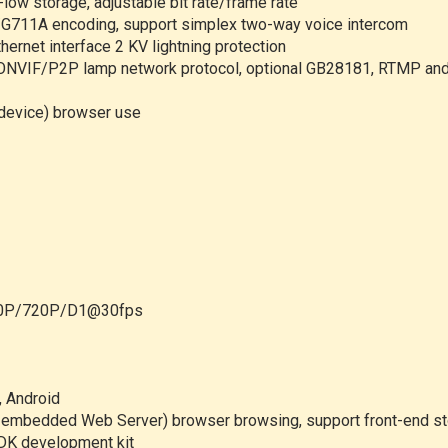
a-low storage, adjustable bit rate/frame rate
U/G711A encoding, support simplex two-way voice intercom
ernet interface 2 KV lightning protection
IF/P2P lamp network protocol, optional GB28181, RTMP and m
device) browser use
80P/720P/D1@30fps
, Android
e embedded Web Server) browser browsing, support front-end sto
SDK development kit