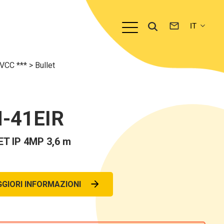
TVCC ***
>
Bullet
-41EIR
T IP 4MP 3,6 m
GIORI INFORMAZIONI