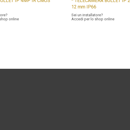
 BULLET IP 4MP IR CMOS
* TELECAMERA BULLET IP 2
12 mm IP66
tore?
Sei un installatore?
 shop online
Accedi per lo shop online