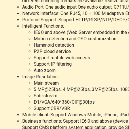
different encoding formats are available, realize ultr
Audio Port: One audio input One audio output, G711
Network Interface: One RJ45, 10 ÷ 100 M adaptive Eth
Protocol Support: Support HTTP/RTSP/NTP/DHCP/ONV
Intelligent Functions:
IE6.0 and above (Web Server embedded in the 
Motion detection and OSD customization
Humanoid detection
P2P cloud service
Support mobile web access
Support IP filtering
Auto zoom
Image Resolution:
Main stream:
5 MP@25fps, 4 MP@25fps, 3MP@25fps, 10
Sub-stream:
D1/VGA/640*360/CIF@30fps
Support CBR/VBR
Mobile client: Support Windows Mobile, iPhone, iPad
Business functions: Support IE6.0 and above (devic
Support CMS platform system application, provide 