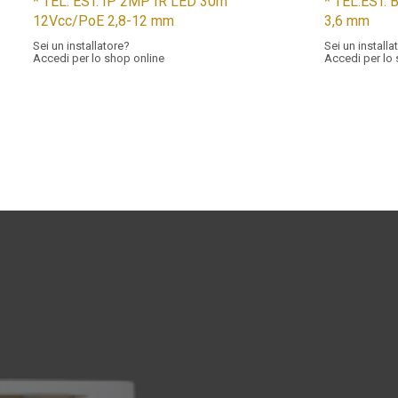
* TEL. EST. IP 2MP IR LED 30m
* TEL.EST.
12Vcc/PoE 2,8-12 mm
3,6 mm
Sei un installatore?
Sei un installa
Accedi per lo shop online
Accedi per lo