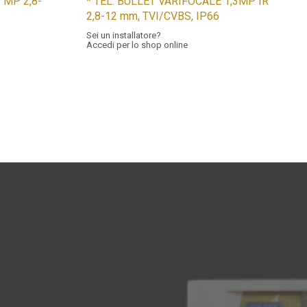
 MP 2,8-
* TEL. BULLET VARIFOCALE 1,3MP IR
2,8-12 mm, TVI/CVBS, IP66
Sei un installatore?
Accedi per lo shop online