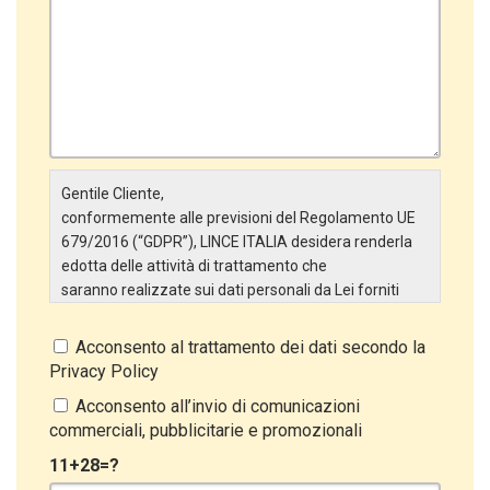
Gentile Cliente,
conformemente alle previsioni del Regolamento UE
679/2016 (“GDPR”), LINCE ITALIA desidera renderla
edotta delle attività di trattamento che
saranno realizzate sui dati personali da Lei forniti
attraverso la Scheda Inserimento Nuovo Cliente. In
particolare:
Acconsento al trattamento dei dati secondo la
Privacy Policy
Titolare del Trattamento
Il Titolare del Trattamento è LINCE ITALIA S.r.l., con
Acconsento all’invio di comunicazioni
sede in Via Variante di Cancelliera snc 00072 –
commerciali, pubblicitarie e promozionali
Ariccia (RM). L’interessato può esercitare i
11+28=?
propri diritti inviando una raccomandata alla sede