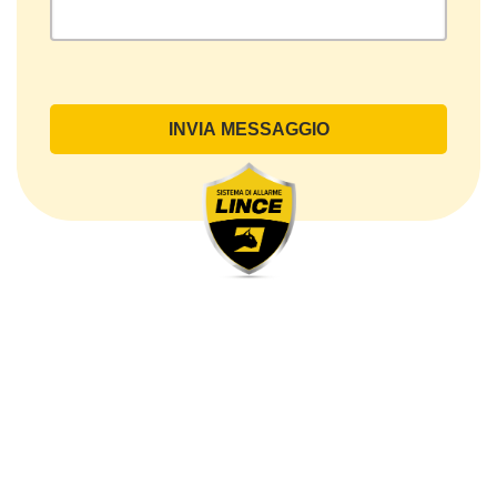
legale oppure inviando una PEC a lince@pec.it.
Oggetto del Trattamento
Il Trattamento ha a oggetto esclusivamente dati
direttamente comunicati dal Cliente, ed in particolare
dati personali comuni (dati identificativi e
di contatto, così come altri dati necessari ai fini della
fatturazione, come l’indirizzo). Con riferimento a
questi ultimi, cogliamo l’occasione per
sottolineare che i dati delle persone fisiche sono
sempre qualificati come personali, mentre le persone
giuridiche sono in via generale escluse
dal campo di applicazione del GDPR (artt. 1 e 4 del
GDPR).
Il Cliente- Persona giuridica potrebbe tuttavia aver
indicato nel modulo di inserimento Cliente dati
identificativi di persone fisiche operanti
all’interno della propria struttura organizzativa: se
questi dati rendono una persona fisica identificata o
identificabile (per esempio:
nome.cognome@azienda.it), saranno trattati da