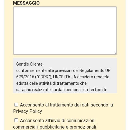
MESSAGGIO
Gentile Cliente,
conformemente alle previsioni del Regolamento UE
679/2016 (“GDPR”), LINCE ITALIA desidera renderla
edotta delle attività di trattamento che
saranno realizzate sui dati personali da Lei forniti
attraverso la Scheda Inserimento Nuovo Cliente. In
particolare:
Acconsento al trattamento dei dati secondo la
Privacy Policy
Titolare del Trattamento
Il Titolare del Trattamento è LINCE ITALIA S.r.l., con
Acconsento all’invio di comunicazioni
sede in Via Variante di Cancelliera snc 00072 –
commerciali, pubblicitarie e promozionali