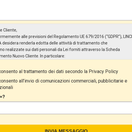
e Cliente,
rmemente alle previsioni del Regolamento UE 679/2016 (“GDPR”), LINC
A desidera renderla edotta delle attività di trattamento che
no realizzate sui dati personali da Lei forniti attraverso la Scheda
imento Nuovo Cliente. In particolare:
are del Trattamento
onsento al trattamento dei dati secondo la
Privacy Policy
olare del Trattamento è LINCE ITALIA S.r.l., con sede in Via Variante di
lliera snc 00072 – Ariccia (RM). L’interessato può esercitare i
onsento all’invio di comunicazioni commerciali, pubblicitarie e
i diritti inviando una raccomandata alla sede legale oppure inviando un
ionali
e@pec.it.
=?
tto del Trattamento
attamento ha a oggetto esclusivamente dati direttamente comunicati da
e, ed in particolare dati personali comuni (dati identificativi e
tatto, così come altri dati necessari ai fini della fatturazione, come
rizzo). Con riferimento a questi ultimi, cogliamo l’occasione per