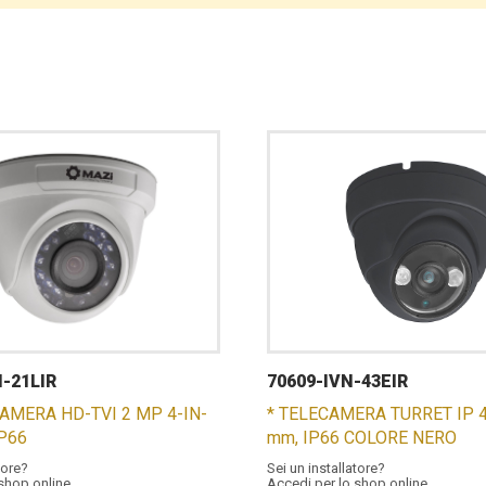
-21LIR
70609-IVN-43EIR
CAMERA HD-TVI 2 MP 4-IN-
* TELECAMERA TURRET IP 4
IP66
mm, IP66 COLORE NERO
tore?
Sei un installatore?
 shop online
Accedi per lo shop online