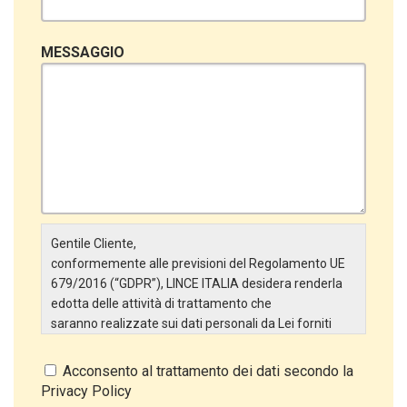
MESSAGGIO
Gentile Cliente,
conformemente alle previsioni del Regolamento UE
679/2016 (“GDPR”), LINCE ITALIA desidera renderla
edotta delle attività di trattamento che
saranno realizzate sui dati personali da Lei forniti
attraverso la Scheda Inserimento Nuovo Cliente. In
particolare:
Acconsento al trattamento dei dati secondo la
Privacy Policy
Titolare del Trattamento